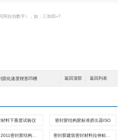
写阿拉伯数字），如：三加四=7
剂固化速度楔形凹槽
返回顶部
返回列表
封材料下垂度试验仪
密封胶结构胶标准挤出器ISO
GB50728-2011密封胶结构胶粘剂T冲击剥离能力测定仪
密封胶建筑密封材料拉伸粘结性夹具