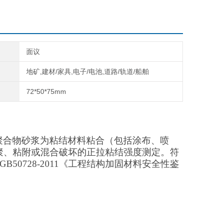
面议
地矿,建材/家具,电子/电池,道路/轨道/船舶
72*50*75mm
聚合物砂浆为粘结材料粘合（包括涂布、喷
聚、粘附或混合破坏的正拉粘结强度测定。符
B50728-2011《工程结构加固材料安全性鉴