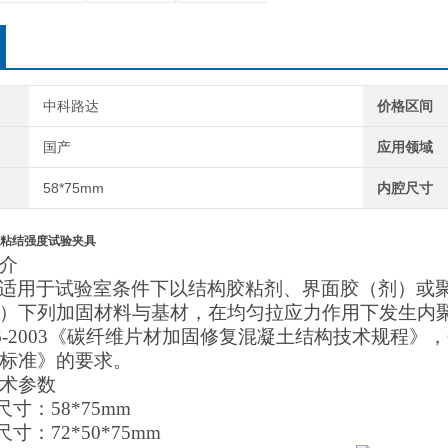
中科路达
价格区间
国产
应用领域
58*75mm
内腔尺寸
粘结强度试验夹具
介
适用于试验室条件下以结构胶粘剂、界面胶（剂）或
）下列加固材料与基材，在均匀拉应力作用下发生内
46-2003《碳纤维片材加固修复混凝土结构技术规程》，G
标准》的要求。
术参数
尺寸：58*75mm
尺寸：72*50*75mm