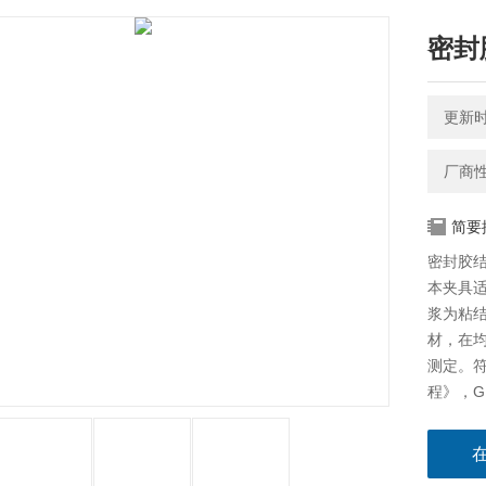
密封
更新时间
厂商
简要
密封胶
本夹具
浆为粘
材，在
测定。符
程》，G
准》的