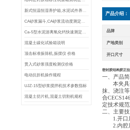
新式恒温恒湿养护箱,水泥试件养护箱,混凝土养护箱生产厂家
产品介绍：
CA砂浆漏斗,CA砂浆流动度测定仪使用方法
品牌
Ca-5型水泥游离氧化钙快速测定仪规程
混凝土碳化试验箱说明
产地类别
顶击标准振筛机,振摆仪 价格
开口尺寸
贯入式砂浆强度检测仪价格
密封胶结构胶正拉
电动抗折机操作规程
一、
产品简
本夹具
UJZ-15型砂浆搅拌机技术参数指标
抹、浇注等
混凝土切片机,混凝土切割机规程
合
CECS1
定技术规范
二、
主要技
1.开口
2.内腔