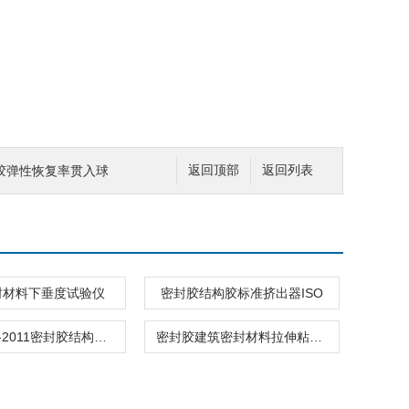
胶弹性恢复率贯入球
返回顶部
返回列表
封材料下垂度试验仪
密封胶结构胶标准挤出器ISO
GB50728-2011密封胶结构胶粘剂T冲击剥离能力测定仪
密封胶建筑密封材料拉伸粘结性夹具