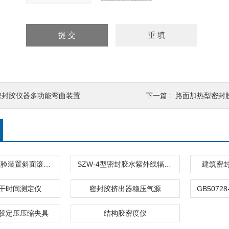
密封胶仪器多功能弯曲装置
下一篇 :
路面加热型密封
斜槽滚球法试验装置斜面滚球压敏胶密封胶
SZW-4型密封胶水紫外线辐照试验箱
建筑密
干时间测定仪
密封胶挤出器稳压气源
胶定压压缩夹具
结构胶密度仪