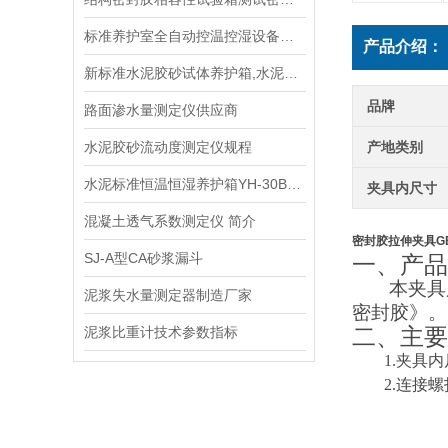
标准养护室全自动控温控湿设备规程
产品介绍：
新标准水泥胶砂试体养护箱,水泥养护箱生产单位
品牌
路面渗水量测定仪供应商
水泥胶砂流动度测定仪规程
产地类别
水泥标准恒温恒湿养护箱YH-30B型简介
夹具内尺寸
混凝土透气系数测定仪 简介
密封胶拉伸夹具GBT
SJ-A型CA砂浆漏斗
一、
产品
本
夹具
泥浆失水量测定器制造厂家
密封胶》。
泥浆比重计技术参数指标
二、主要
1.夹具内
2.连接螺