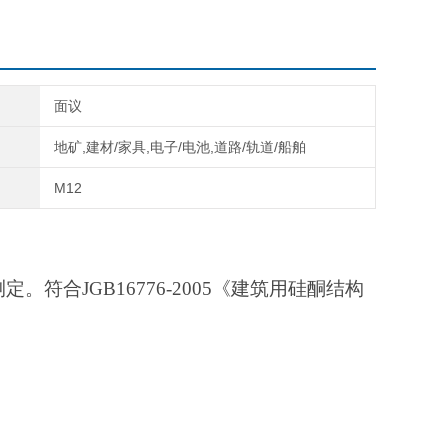
面议
地矿,建材/家具,电子/电池,道路/轨道/船舶
M12
测定。符合
JGB16776-2005
《建筑用硅酮结构