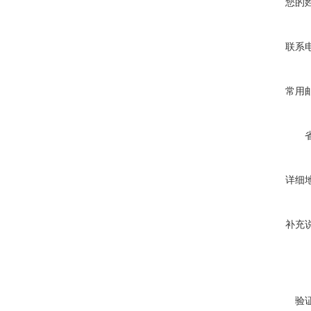
您的
联系
常用
详细
补充
验