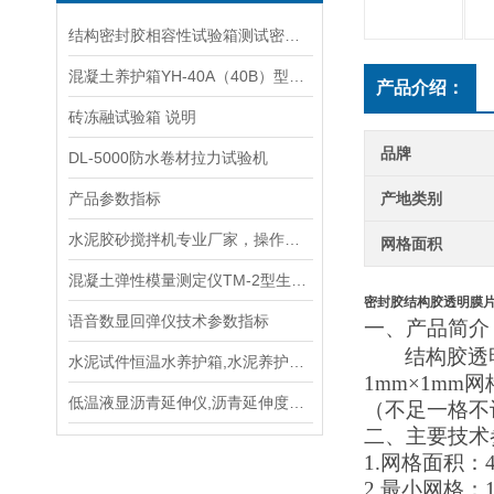
结构密封胶相容性试验箱测试密封胶与材料的适配性
混凝土养护箱YH-40A（40B）型说明
产品介绍：
砖冻融试验箱 说明
品牌
DL-5000防水卷材拉力试验机
产品参数指标
产地类别
水泥胶砂搅拌机专业厂家，操作规程
网格面积
混凝土弹性模量测定仪TM-2型生产单位
密封胶结构胶透明膜
语音数显回弹仪技术参数指标
一、
产品简介
结构胶透
水泥试件恒温水养护箱,水泥养护箱使用方法
1mm×1m
低温液显沥青延伸仪,沥青延伸度仪SY－1.5 （2）B型手册
（不足一格不
二、主要技术
1.
网格面积：
2.最小网格：1