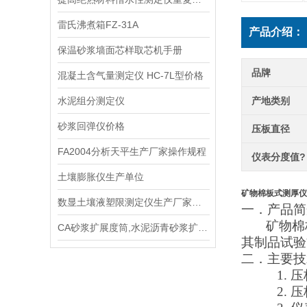
雷氏沸煮箱FZ-31A
产品介绍：
保温砂浆墙面芯样取芯机手册
品牌
混凝土含气量测定仪 HC-7L型价格
水泥组分测定仪
产地类别
砂浆回弹仪价格
压板直径
FA2004分析天平生产厂家操作规程
仪表分度值?
土壤膨胀仪生产单位
矿物棉板式测厚仪 
数显土壤液塑限测定仪生产厂家操作规程
一．产品简
矿物棉
CA砂浆扩展度筒,水泥沥青砂浆扩展度试验 技术参数指标
其制品试验
二．主要
技
1.
压
2.
压