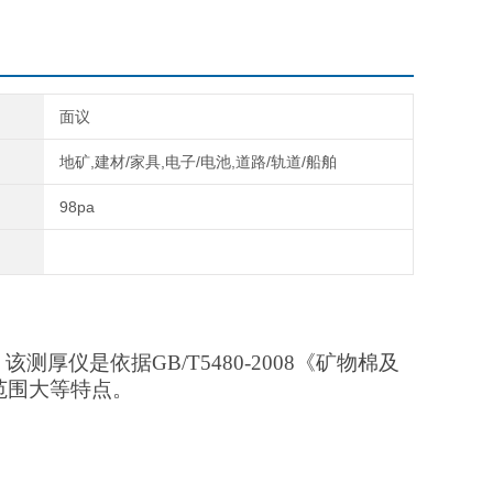
面议
地矿,建材/家具,电子/电池,道路/轨道/船舶
98pa
。该测厚仪是依据
GB/T5480-2008《矿物棉及
范围大等特点。