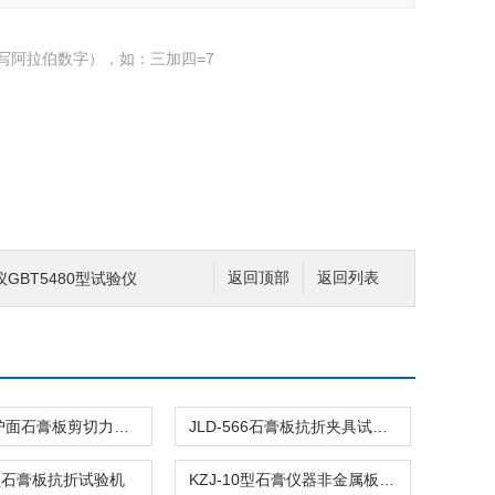
写阿拉伯数字），如：三加四=7
GBT5480型试验仪
返回顶部
返回列表
JLD-398护面石膏板剪切力测试架
JLD-566石膏板抗折夹具试验仪器
2型石膏板抗折试验机
KZJ-10型石膏仪器非金属板材抗折机