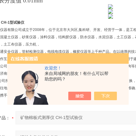
表分度值
0.01mm
CH-1型试验仪
仪器有限公司成立于2008年，位于北京市大兴区,集科研、开发、经营于一体，是工
混凝土仪器，砂浆仪器，涂料仪器，结构胶仪器，防水仪器，水泥仪器，土工仪器，
，土工布仪器，压力机，
通安全仪器，管材检测仪器，电线电缆仪器，橡胶仪器等上千种产品。在以雄厚的技
作互补，以实现新产品开发的高起点，产品不断*，不断更新。 公司产品已广泛用于
公司承接各种新建试验室的总体规划设计，仪器设备成套供应安装调试，技术咨询等
欢迎您！
来自局域网的朋友！有什么可以帮
济南等厂家的仪器设备，严把质量关，价格更优惠。
助您的吗？
公司所售产品质保一年，大件产品均提供免费上门服务，小件产品通过快递维修更换
地坚持“诚信经营、服务至上"的经营宗旨，以*的技术，优质的服务为用户提供准
携手共赢。
产品：