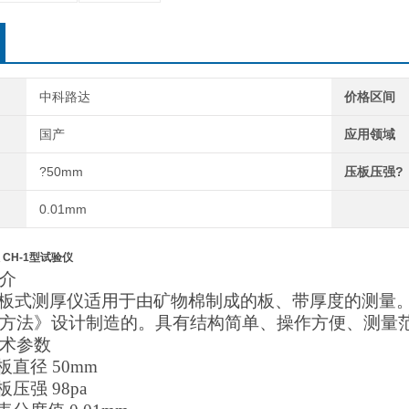
中科路达
价格区间
国产
应用领域
?50mm
压板压强?
0.01mm
CH-1型试验仪
介
板式测厚仪适用于由矿物棉制成的板、带厚度的测量
方法》设计制造的。具有结
构简单、操作方便、测量
术
参数
板直径
50mm
板压强
98pa