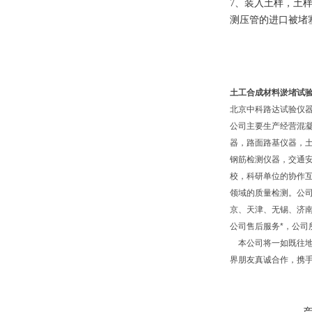
7、装入土样，土
测压管的进口被堵
土工合成材料淤堵试验仪
北京中科路达试验仪器
公司主要生产经营混
器，路面路基仪器，
钢筋检测仪器，交通
校，科研单位的协作互
领域的质量检测。公
京、天津、无锡、济
公司售后服务*，公
本公司将一如既往地
界朋友真诚合作，携