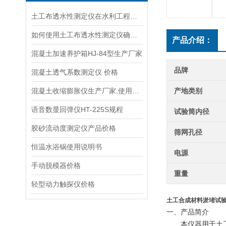
土工布透水性测定仪在水利工程中的关键作用说明
如何使用土工布透水性测定仪确保土工材料质量？
产品介绍：
混凝土加速养护箱HJ-84型生产厂家
品牌
混凝土透气系数测定仪 价格
混凝土收缩膨胀仪生产厂家,使用说明书
产地类别
语音数显回弹仪HT-225S规程
试验筒内径
胶砂流动度测定仪产品价格
筛网孔径
恒温水浴锅使用说明书
电源
手动脱模器价格
重量
轻型动力触探仪价格
土工合成材料淤堵试验仪
一、
产品简介
本仪器
用于土