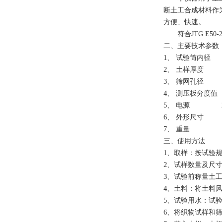
断土工合成材料作
方便、快速。
符合
JTG E
二
、
主要
技术参数
1、 试验筒内径
2、 土样厚
3、 筛网孔
4
、
测压板分度值
5
、
电源
220V
6
、
外形尺寸
7
、
重量
三、使用方法
1、取样：按
试验
2、试样数量及尺
3、试验前称量土工
4、土料：将土料
5、试验用水：试验
6、将织物试样和