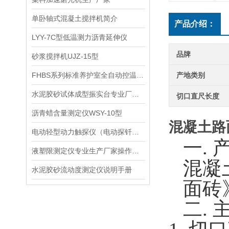
单卧轴式混凝土搅拌机简介
产品介绍：
LYY-7C型低温测力沥青延伸仪
品牌
砂浆搅拌机UJZ-15型
FHBS系列标准养护室全自动控温控湿设备 生产单位
产地类别
水泥胶砂试体成型振实台专业厂家使用说明书
切口直尺长度
沥青蜡含量测定仪WSY-10型
混凝土路
电动轻型动力触探仪（电动探钎机）使用方法
一.
液塑限测定仪专业生产厂家操作规程
混凝
水泥胶砂流动度测定仪说明手册
面砖
二.