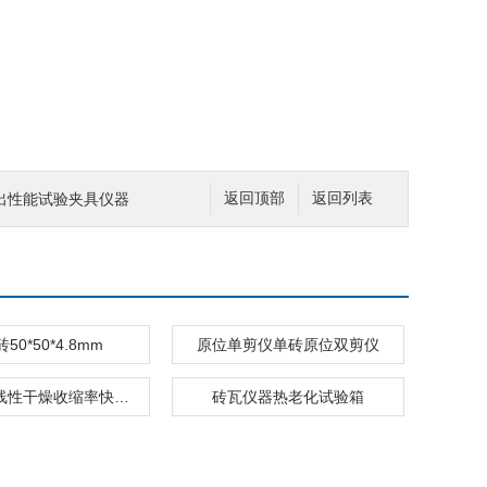
出性能试验夹具仪器
返回顶部
返回列表
50*50*4.8mm
原位单剪仪单砖原位双剪仪
实心砌块线性干燥收缩率快速试验仪砖瓦
砖瓦仪器热老化试验箱