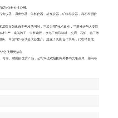
程试验仪器专业公司。
石膏仪器，沥青仪器，集料仪器，砖瓦仪器，矿物棉仪器，岩石检测仪
术底蕴在强化自主开发的同时，积极采用*技术标准，寻求推进与大专院
建材生产，建筑施工，道桥建设，水电工程和机械，交通、石油、化工等
服务。同国内外各试验仪器生产厂建立了长期合作关系，代理销售北
，让您使用更放心。
确、可靠、耐用的优质产品，公司竭诚欢迎国内外客商光临惠顾，愿与各