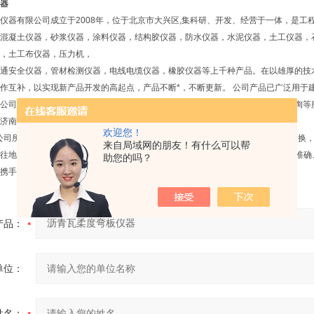
器
仪器有限公司成立于2008年，位于北京市大兴区,集科研、开发、经营于一体，是工
混凝土仪器，砂浆仪器，涂料仪器，结构胶仪器，防水仪器，水泥仪器，土工仪器，
，土工布仪器，压力机，
通安全仪器，管材检测仪器，电线电缆仪器，橡胶仪器等上千种产品。在以雄厚的技
作互补，以实现新产品开发的高起点，产品不断*，不断更新。 公司产品已广泛用于
公司承接各种新建试验室的总体规划设计，仪器设备成套供应安装调试，技术咨询等
济南等厂家的仪器设备，严把质量关，价格更优惠。
欢迎您！
公司所售产品质保一年，大件产品均提供免费上门服务，小件产品通过快递维修更换
来自局域网的朋友！有什么可以帮
地坚持“诚信经营、服务至上"的经营宗旨，以*的技术，优质的服务为用户提供准
助您的吗？
携手共赢。
产品：
单位：
姓名：