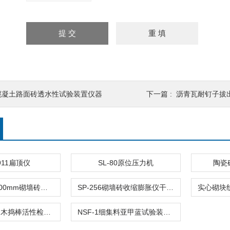
混凝土路面砖透水性试验装置仪器
下一篇 :
沥青瓦耐钉子拔
-911扁顶仪
SL-80原位压力机
陶瓷砖
1000mm×1000mm砌墙砖振动台抗压强度试样制备砖瓦检测仪器
SP-256砌墙砖收缩膨胀仪干燥试验立式测定仪
集料碱活性硬木捣棒活性检测砖瓦
NSF-1细集料亚甲蓝试验装置石粉测定仪砖瓦