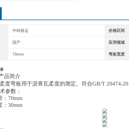
中科路达
价格区间
国产
应用领域
70mm
弯板宽度
器
产品简介
柔度弯板用于
沥青瓦柔度的测定。符合
GB/T 2047
术参数：
径：
70mm
：30mm