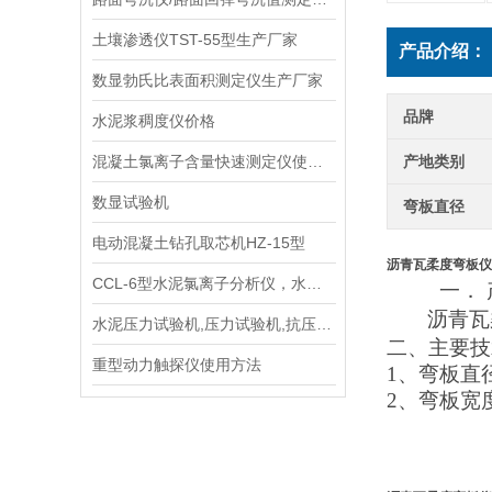
土壤渗透仪TST-55型生产厂家
产品介绍：
数显勃氏比表面积测定仪生产厂家
品牌
水泥浆稠度仪价格
混凝土氯离子含量快速测定仪使用说明书
产地类别
数显试验机
弯板直径
电动混凝土钻孔取芯机HZ-15型
沥青瓦柔度弯板仪
CCL-6型水泥氯离子分析仪，水泥氯离子分析仪检测仪供应商
一．
沥青瓦
水泥压力试验机,压力试验机,抗压抗折试验机技术参数指标
二、
主要
技
重型动力触探仪使用方法
1、
弯板直
2、弯板宽度