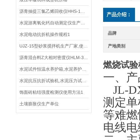
沥青抽提三氯乙烯回收仪HHS-1型规程
产品介绍：
水泥游离氧化钙自动测定仪生产单位
品牌
水泥电动抗折机操作规程1
UJZ-15型砂浆搅拌机生产厂家,使用说明书
产地类别
沥青混合料Z大相对密度仪HLM-3型生产单位
燃烧试验
水泥试件恒温水养护箱,水泥养护箱技术参数指标
一、
产
水泥抗压抗折试验机,水泥压力试验机简介
JL
饰面砖粘结强度检测仪使用方法1
测定单
土壤膨胀仪生产单位
等难燃
电线电
二、
主