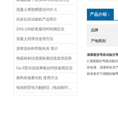
混凝土维勃稠度仪HVC-1
产品介绍：
抗折抗压试验机产品简介
ZKS-100砂浆凝结时间测定仪
品牌
混凝土回弹仪使用方法
产地类别
沥青混合料劈裂夹具 简介
漆膜圆形弯曲试验仪
饰面砖粘结强度检测仪批发供应商
2.漆膜圆柱弯曲试
价色漆、清漆和有关
Ca-5型水泥游离氧化钙快速测定仪
标准条件下绕圆柱轴弯
集料加速磨光机 使用方法
电动轻型动力触探仪（电动探钎机） 使用方法