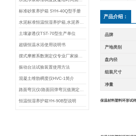
标准砂浆养护箱 SYH-40Q型手册
产品介绍：
水泥标准恒温恒湿养护箱,水泥养护箱,混凝土养护箱生产单位
土壤渗透仪TST-70型生产单位
品牌
超级恒温水浴使用说明书
产地类别
摆式摩擦系数测定仪专业厂家操作规程
盘内径
振动台法试验装置使用方法
组装尺寸
混凝土维勃稠度仪HVC-1简介
净量
路面弯沉仪/路面回弹弯沉值测定仪供应商
恒温恒湿养护箱YH-90B型说明
保温材料塑料环形试