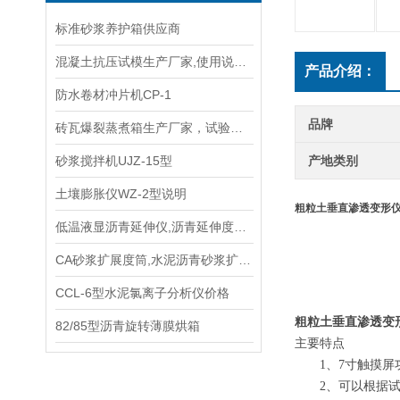
标准砂浆养护箱供应商
混凝土抗压试模生产厂家,使用说明书
产品介绍：
防水卷材冲片机CP-1
品牌
砖瓦爆裂蒸煮箱生产厂家，试验规程使用说明
砂浆搅拌机UJZ-15型
产地类别
土壤膨胀仪WZ-2型说明
粗粒土垂直渗透变形
低温液显沥青延伸仪,沥青延伸度仪SY－1.5 （2）B型使用方法
CA砂浆扩展度筒,水泥沥青砂浆扩展度试验 生产厂家
CCL-6型水泥氯离子分析仪价格
粗粒土垂直渗透变
82/85型沥青旋转薄膜烘箱
主要特点
1、
7寸触摸屏
2、
可以根据