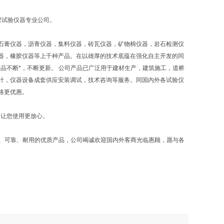
程试验仪器专业公司。
石膏仪器，沥青仪器，集料仪器，砖瓦仪器，矿物棉仪器，岩石检测仪
器，橡胶仪器等上千种产品。在以雄厚的技术底蕴在强化自主开发的同
品不断*，不断更新。 公司产品已广泛用于建材生产，建筑施工，道桥
计，仪器设备成套供应安装调试，技术咨询等服务。同国内外各试验仪
格更优惠。
，让您使用更放心。
确、可靠、耐用的优质产品，公司竭诚欢迎国内外客商光临惠顾，愿与各