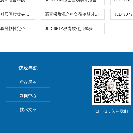
DLC-8新标准沥青混合料快速抽提仪
JLD-CZ-6型全自动沥青混合料车辙试验机
公路沥青混合料层间拉拔夹具试验仪
沥青稀浆混合料负荷轮黏砂试验湿轮磨耗试件
沥青黏韧性试验器韧性定位螺母支架
JLD-951A沥青软化点试验仪环球法测定仪
快速导航
离强度试验夹具
产品展示
材抗冲击性能试验仪
新闻中心
技术文章
扫一扫，关注我们