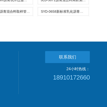
0.3、0.6mm沥青试件过滤漏斗乳化混合料试验试制备滤筛
JLD-3071沥青混合料离析测试仪级配评价拌和性能漏斗
JLD-3077沥青混合料取样管取样器
SYD-0658新标准乳化沥青破乳速度搅拌机搅拌仪
联系我们
24小时热线：
18910172660