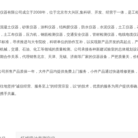
仪器有限公司成立于2008年，位于北京市大兴区,集科研、开发、经营于一体，是工
混凝土仪器，砂浆仪器，涂料仪器，结构胶仪器，防水仪器，水泥仪器，土工仪器，
，土工布仪器，压力机，钢筋检测仪器，交通安全仪器，管材检测仪器，电线电缆仪
术标准，寻求推进与大专院校，科研单位的协作互补，以实现新产品开发的高起点，产
机械，交通、石油、化工等领域的质量检测。公司承接各种新建试验室的总体规划设
期合作关系，代理销售北京、天津、无锡、济南等厂家的仪器设备，严把质量关，价
公司所售产品质保一年，大件产品均提供免费上门服务，小件产品通过快递维修更换
地坚持“诚信经营、服务至上"的经营宗旨，以*的技术，优质的服务为用户提供准
携手共赢。