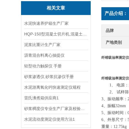
相关文章
产品介绍：
水泥快速养护箱生产厂家
品牌
HQP-150型混凝土切片机,混凝土切割机 简介
产地类别
泥浆比重计生产厂家
沥青混合料离心抽提仪
纤维吸油率测定仪
轻型动力触探仪 手册
砂浆渗透仪,砂浆抗渗仪手册
纤维吸油率测定仪
1、 电源：
水泥游离氧化钙快速测定仪规程
2、 试样筛
雷氏沸煮箱供应商1
3、振动频率：24
4、振幅32mm
砂浆稠度仪专业生产厂家及校验方法
5、振动时间：0-6
水泥流动度测定仪使用方法1
6、外形尺寸：500
重量：
12.75kg