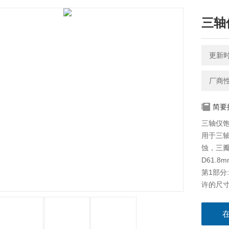
三轴
更新时间
厂商
简要
三轴仪
用于三轴
蚀，三瓣
D61.
第1部分
许的尺
大多数为3