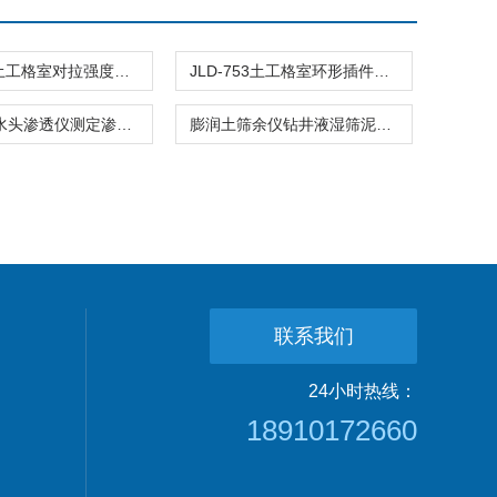
JLD-755土工格室对拉强度夹具测定内部节点仪器
JLD-753土工格室环形插件节点剥离力夹具
粗粒土常水头渗透仪测定渗透系数试验
膨润土筛余仪钻井液湿筛泥浆筛子土工
联系我们
24小时热线：
18910172660