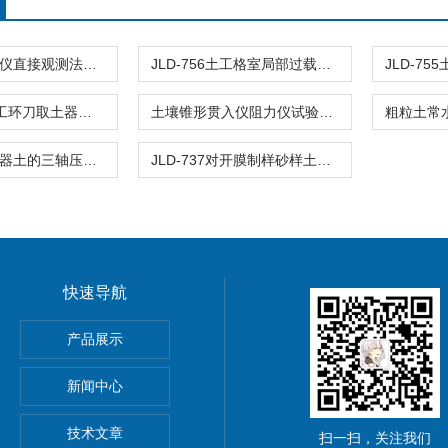
JLD-794毛管仪直接观测法毛管水上升高度试验土工
JLD-756土工格室局部过载试验夹具内部节点间强度
JLD-758A人工环刀取土器环刀测试压实度公路
土壤锥形贯入仪阻力仪试验坚实度仪
JLD-736切土器土的三轴压缩试验原状土试样
JLD-737对开膜制样砂样土工土样三轴试验
快速导航
离强度试验夹具
产品展示
材抗冲击性能试验仪
新闻中心
技术文章
扫一扫，关注我们