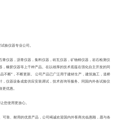
程试验仪器专业公司。
石膏仪器，沥青仪器，集料仪器，砖瓦仪器，矿物棉仪器，岩石检测仪
器，橡胶仪器等上千种产品。在以雄厚的技术底蕴在强化自主开发的同
品不断*，不断更新。 公司产品已广泛用于建材生产，建筑施工，道桥
计，仪器设备成套供应安装调试，技术咨询等服务。同国内外各试验仪
格更优惠。
，让您使用更放心。
确、可靠、耐用的优质产品，公司竭诚欢迎国内外客商光临惠顾，愿与各