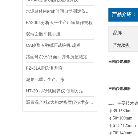
水泥浆体Marsh时间自动测定仪供应商
产品介绍：
FA2004分析天平生产厂家操作规程
品牌
双端面磨平机手册
CA砂浆冻融循环试验机 规程
产地类别
路面弯沉仪/路面回弹弯沉值测定仪供应商
三轴仪饱和器
FZ-31A雷氏沸煮箱
泥浆比重计生产厂家
三轴仪饱和器
HT-20 型砂浆回弹仪 使用方法
沥青混合料Z大相对密度仪技术参数指标
二、
主要技术
￠
39.1*80mm
￠
50*100mm
￠
61.8*125mm
￠
70*140mm