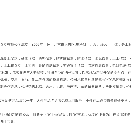
仪器有限公司成立于2008年，位于北京市大兴区,集科研、开发、经营于一体，是工
混凝土仪器，砂浆仪器，涂料仪器，结构胶仪器，防水仪器，水泥仪器，土工仪器，
，土工布仪器，压力机，钢筋检测仪器，交通安全仪器，管材检测仪器，电线电缆仪
术标准，寻求推进与大专院校，科研单位的协作互补，以实现新产品开发的高起点，产
机械，交通、石油、化工等领域的质量检测。公司承接各种新建试验室的总体规划设
期合作关系，代理销售北京、天津、无锡、济南等厂家的仪器设备，严把质量关，价
公司所售产品质保一年，大件产品均提供免费上门服务，小件产品通过快递维修更换
地坚持“诚信经营、服务至上"的经营宗旨，以*的技术，优质的服务为用户提供准
携手共赢。