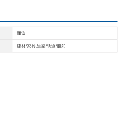
面议
建材/家具,道路/轨道/船舶