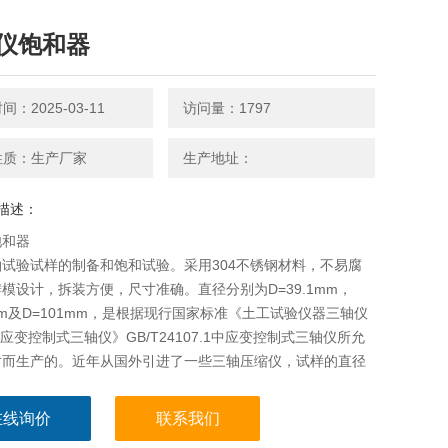
仪饱和器
：2025-03-11
访问量：1797
性质：生产厂家
生产地址：
描述：
饱和器
试验试样的制备和饱和试验。采用304不锈钢材料，不易腐
模设计，拆装方便，尺寸准确。直径分别为D=39.1mm，
8mm及D=101mm，是根据现行国家标准《土工试验仪器三轴仪
:应变控制式三轴仪》GB/T24107.1中应变控制式三轴仪所允
寸而生产的。近年从国外引进了一些三轴压缩仪，试样的直径
8mm,50mm,70mm及100m
在线询价
联系我们