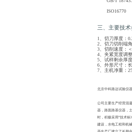
GB/T 1874
ISO16
三、
主要技术
1
、
切刀厚度：
0
2
、
切刀切削端
3
、
切削速度：
4
、
夹紧宽度调
5
、
试样剩余厚
6
、
外形尺寸：
7
、
主机净重：
2
北京中科路达试验仪器
公司主要生产经营混
器，路面路基仪器，
时，积极采用*技术标
建设，水电工程和机
器生产厂建立了长期