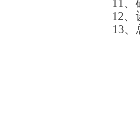
11、
1
2、
1
3、