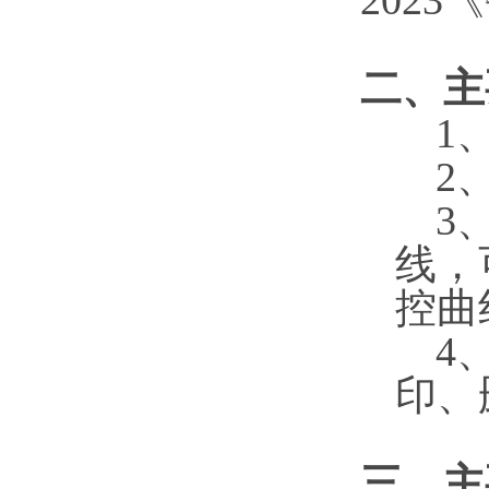
202
二、
主
1
2
3
线，
控曲
4
印、
三、主