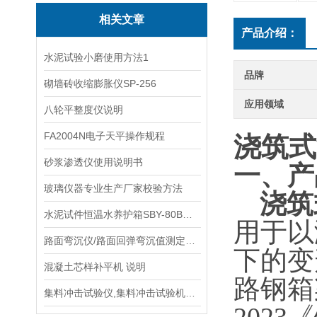
相关文章
产品介绍：
水泥试验小磨使用方法1
品牌
砌墙砖收缩膨胀仪SP-256
应用领域
八轮平整度仪说明
FA2004N电子天平操作规程
浇筑式
砂浆渗透仪使用说明书
一、产
玻璃仪器专业生产厂家校验方法
浇筑
水泥试件恒温水养护箱SBY-80B型生产单位
用于
以
路面弯沉仪/路面回弹弯沉值测定仪价格
下的变
混凝土芯样补平机 说明
路钢箱
集料冲击试验仪,集料冲击试验机生产厂家,操作规程