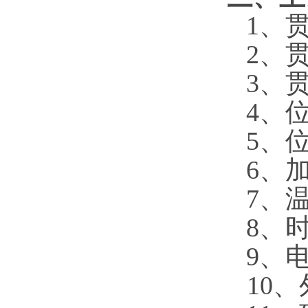
1、
2、
3、
4、
5、
6、
7、
8、
9、
10、