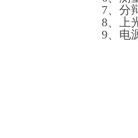
7、分
8、
上
9、
电