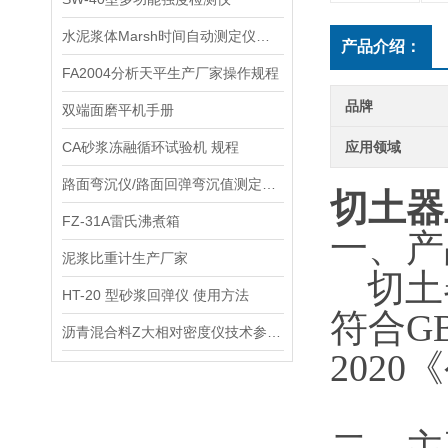
水泥浆体Marsh时间自动测定仪供应商
产品介绍：
FA2004分析天平生产厂家操作规程
品牌
双端面磨平机手册
CA砂浆冻融循环试验机 规程
应用领域
路面弯沉仪/路面回弹弯沉值测定仪供应商
切土器
FZ-31A雷氏沸煮箱
一、产
泥浆比重计生产厂家
切土
HT-20 型砂浆回弹仪 使用方法
符合
G
沥青混合料Z大相对密度仪技术参数指标
2020
《