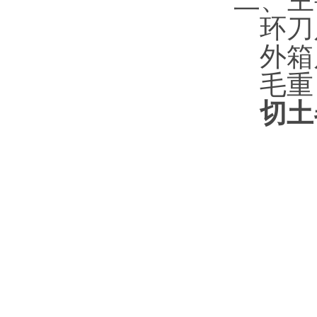
二、主
环刀
外箱
毛重
切土