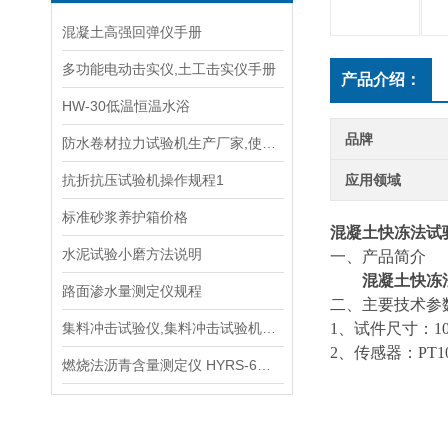
混凝土高强回弹仪手册
多功能电动击实仪,土工击实仪手册
产品介绍：
HW-30低温恒温水浴
品牌
防水卷材拉力试验机生产厂家,使用说明书
抗折抗压试验机操作规程1
应用领域
标准砂浆养护箱价格
混凝土快冻法试
水泥试验小磨方法说明
一、
产品简介
混凝土快冻
路面渗水量测定仪规程
二、
主要
技术参
集料冲击试验仪,集料冲击试验机生产厂家操作规程
1、试件尺寸：100
2、传感器：PT
1
燃烧法沥青含量测定仪 HYRS-6型手册