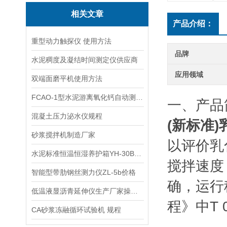
相关文章
产品介绍：
重型动力触探仪 使用方法
品牌
水泥稠度及凝结时间测定仪供应商
应用领域
双端面磨平机使用方法
FCAO-1型水泥游离氧化钙自动测定仪技术参数指标
一、产品
混凝土压力泌水仪规程
(新标准
砂浆搅拌机制造厂家
以评价乳
水泥标准恒温恒湿养护箱YH-30B型生产厂家
搅拌速度
智能型带肋钢丝测力仪ZL-5b价格
确，运行
低温液显沥青延伸仪生产厂家操作规程
程》中T 
CA砂浆冻融循环试验机 规程