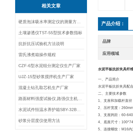
相关文章
硬质泡沫吸水率测定仪的测量方法及步骤
产品介绍：
土壤渗透仪TST-55型技术参数指标
品牌
抗折抗压试验机方法说明
应用领域
雷氏沸煮箱操作规程
CZF-6型水泥组分测定仪生产厂家
水泥平板抗折夹具纤
UJZ-15型砂浆搅拌机生产厂家
一、产品简介
水泥平板抗折夹具配合
混凝土钻孔取芯机生产厂家
二、主要技术参数
路面材料强度试验仪,路强仪主机使用方法
1、支座和加载杆直径：
2、压杆宽度：260m
水泥试件恒温水养护箱SBY-32B型 手册
3、支座跨距：60-64
砂浆分层度仪使用方法
4、底座尺寸：100*7
5、连接螺纹：M16内