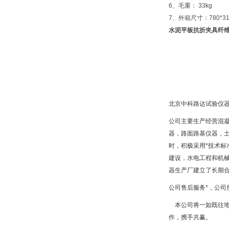
6、毛重： 33kg
7、外箱尺寸：780*31
水泥平板抗折夹具纤
北京中科路达试验仪器
公司主要生产经营混
器，路面路基仪器，
时，积极采用*技术标
建设，水电工程和机
器生产厂建立了长期
公司售后服务*，公
本公司将一如既往地
作，携手共赢。