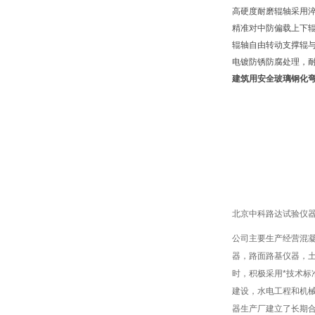
高硬度耐磨辊轴采用淬
精准对中防偏载上下
辊轴自由转动支撑辊
电镀防锈防腐处理，
建筑用安全玻璃钢化
北京中科路达试验仪器
公司主要生产经营混
器，路面路基仪器，
时，积极采用*技术标
建设，水电工程和机
器生产厂建立了长期