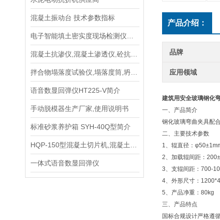
混凝土振动台 技术参数指标
产品介绍：
电子智能填土密实度现场检测仪供应商
品牌
混凝土抗渗仪,混凝土渗透仪,砼抗渗仪使用方法
拌合物塌落度试验仪,塌落度筒,坍落度筒使用方法
应用领域
语音数显回弹仪HT225-V简介
建筑用安全玻璃钢化
手动脱模器生产厂家,使用说明书
一、产品简介
钢化玻璃弯曲夹具配合试
标准砂浆养护箱 SYH-40Q型简介
二、主要技术参数
HQP-150型混凝土切片机,混凝土切割机 说明
1、辊直径：φ50±1m
2、加载辊间距：200±
一体式语音数显回弹仪
3、支辊间距：700-10
4、外形尺寸：1200*4
5、产品净重：80kg
三、产品特点
国标合规设计严格遵循 