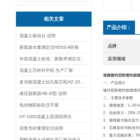
相关文章
产品介绍：
混凝土振动台 说明
品牌
路面渗水量测定仪HDSS-Ⅱ价格
补偿混凝土收缩、膨胀率测定仪使用方法
应用领域
混凝土芯样补平机 生产厂家
漆膜镀锌层附着性能
多功能混凝土钻孔取芯机HZ-20型价格
一、产品简介
镀锌层附着性能缠绕试验
液压脱模器HB-III型 说明
二、主要技术参数
电动钢筋标距仪手册
1、缠绕速度：1–20.0 
2、自由张力：25N–2
HT-1000混凝土高强回弹仪
3、缠绕最大输出扭力：
泥浆含砂量测定仪说明
4、芯棒直径与铁丝对
5、最大试验距离：70
塑料混凝土试模生产厂家与优点