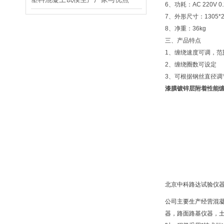
6、功耗：AC 220V 0.
7、外形尺寸：1305*2
8、净重：36kg
三、产品特点
1、缠绕速度可调，范围 1
2、缠绕圈数可设定
3、可根据钢丝直径调节
漆膜镀锌层附着性能
北京中科路达试验仪器
公司主要生产经营混
器，路面路基仪器，