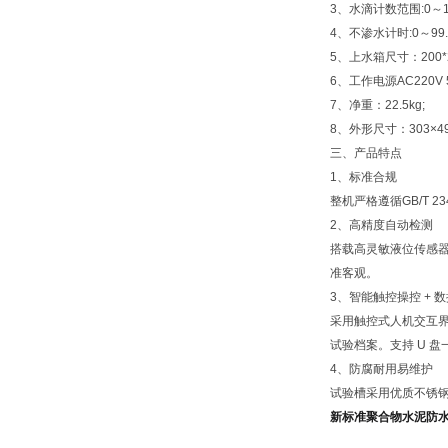
3、水滴计数范围:0～100
4、不渗水计时:0～99.
5、上水箱尺寸：200*2
6、工作电源AC220V 5
7、净重：22.5kg;
8、外形尺寸：303×49
三、产品特点
1、标准合规
整机严格遵循GB/T 
2、高精度自动检测
搭载高灵敏液位传感器
准客观。
3、智能触控操控 + 
采用触控式人机交互
试验档案。支持 U 
4、防腐耐用易维护
试验槽采用优质不锈
新标准聚合物水泥防