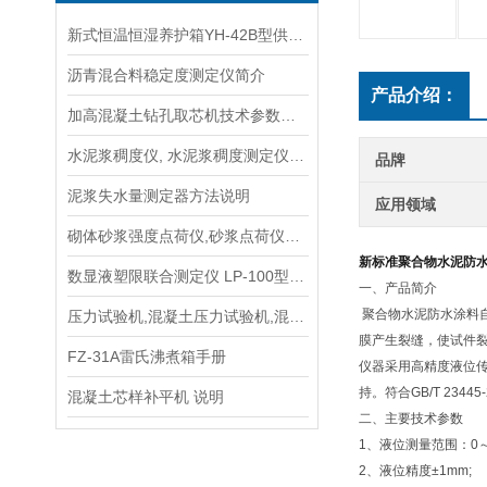
新式恒温恒湿养护箱YH-42B型供应商
沥青混合料稳定度测定仪简介
产品介绍：
加高混凝土钻孔取芯机技术参数指标
水泥浆稠度仪, 水泥浆稠度测定仪、水泥浆标准稠度漏斗、水泥浆稠度漏斗长期供应商
品牌
泥浆失水量测定器方法说明
应用领域
砌体砂浆强度点荷仪,砂浆点荷仪价格
新标准聚合物水泥防
数显液塑限联合测定仪 LP-100型手册
一、产品简介
聚合物水泥防水涂料
压力试验机,混凝土压力试验机,混凝土压力机
膜产生裂缝，使试件
FZ-31A雷氏沸煮箱手册
仪器采用高精度液位
持。符合GB/T 234
混凝土芯样补平机 说明
二、主要技术参数
1、液位测量范围：0～4
2、液位精度±1mm;