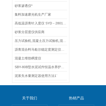
砂浆渗透仪*
集料加速磨光机生产厂家
高低温沥青针入度仪 SYD－2801F型说明
砂浆分层度仪供应商
压力试验机,混凝土压力试验机,混凝土压力机供应商
沥青混合料马歇尔稳定度测定仪生产厂家,使用说明书
混凝土维勃稠度仪
SBY-80B型水泥试件恒温水养护箱,水泥养护箱生产厂家
泥浆失水量测定器使用方法1`
关于我们
热销产品