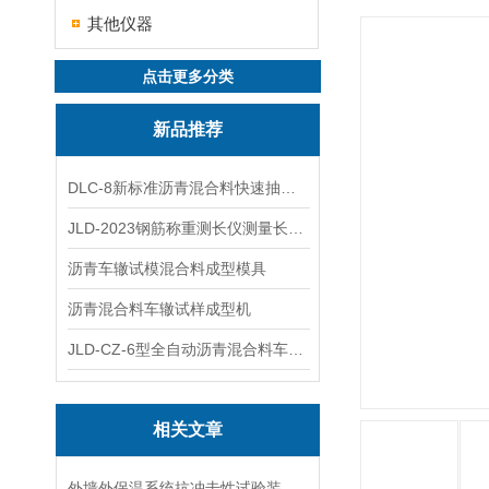
其他仪器
点击更多分类
新品推荐
DLC-8新标准沥青混合料快速抽提仪
JLD-2023钢筋称重测长仪测量长度重量
沥青车辙试模混合料成型模具
沥青混合料车辙试样成型机
JLD-CZ-6型全自动沥青混合料车辙试验机
相关文章
外墙外保温系统抗冲击性试验装置在运输与安装中的防变形措施