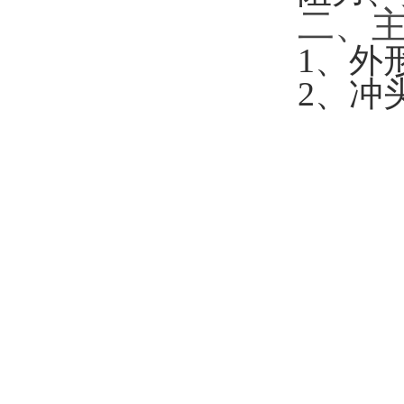
二、
1
、
外
2
、
冲