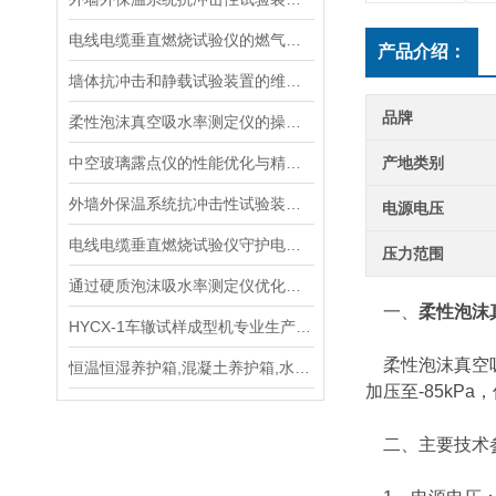
电线电缆垂直燃烧试验仪的燃气供给与安全防护
产品介绍：
墙体抗冲击和静载试验装置的维护与使用指南说明
品牌
柔性泡沫真空吸水率测定仪的操作步骤与维护方法说明
中空玻璃露点仪的性能优化与精度提升
产地类别
外墙外保温系统抗冲击性试验装置的选择与维护指南
电源电压
电线电缆垂直燃烧试验仪守护电力安全的“火焰试金石“
压力范围
通过硬质泡沫吸水率测定仪优化泡沫材料的抗湿性能说明
一、
柔性泡沫真
HYCX-1车辙试样成型机专业生产厂家，操作规程
柔性泡沫真空吸水
恒温恒湿养护箱,混凝土养护箱,水泥养护箱手册
加压至-85kP
二、主要技术