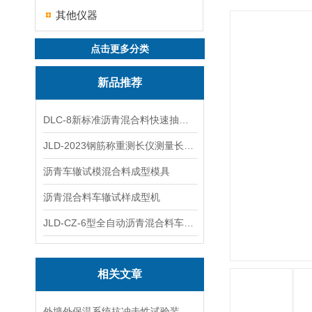
其他仪器
点击更多分类
新品推荐
DLC-8新标准沥青混合料快速抽提仪
JLD-2023钢筋称重测长仪测量长度重量
沥青车辙试模混合料成型模具
沥青混合料车辙试样成型机
JLD-CZ-6型全自动沥青混合料车辙试验机
相关文章
外墙外保温系统抗冲击性试验装置在运输与安装中的防变形措施