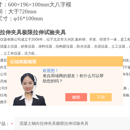
寸：
600×196×100
mm大八字模
：大于720mm
寸：φ16*100mm
拉伸夹具极限拉伸试验夹具
仪器有限公司成立于2008年，位于北京市大兴区,集科研、开发、经营于一体，是工
混凝土仪器，砂浆仪器，涂料仪器，结构胶仪器，防水仪器，水泥仪器，土工仪器，
，土工布仪器，压力机，
通安全仪器，管材检测仪器，电线电缆仪器，橡胶仪器等上千种产品。在以雄厚的技
作互补，以实现新产品开发的高起点，产品不断*，不断更新。 公司产品已广泛用于
欢迎您！
公司承接各种新建试验室的总体规划设计，仪器设备成套供应安装调试，技术咨询等
来自局域网的朋友！有什么可以帮
助您的吗？
济南等厂家的仪器设备，严把质量关，价格更优惠。
公司所售产品质保一年，大件产品均提供免费上门服务，小件产品通过快递维修更换
地坚持“诚信经营、服务至上"的经营宗旨，以*的技术，优质的服务为用户提供准
携手共赢。
产品：