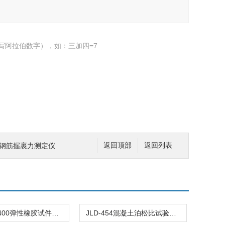
写阿拉伯数字），如：三加四=7
凝土钢筋握裹力测定仪
返回顶部
返回列表
100*100*400弹性橡胶试件盒混凝土快速冻融模套
JLD-454混凝土泊松比试验仪弹性模量测定仪