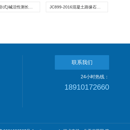
JLD-686(卧式)碱活性测长仪(混凝土棱柱体法)
JC899-2016混凝土路缘石抗折夹具压块支承道牙路沿石
联系我们
24小时热线：
18910172660