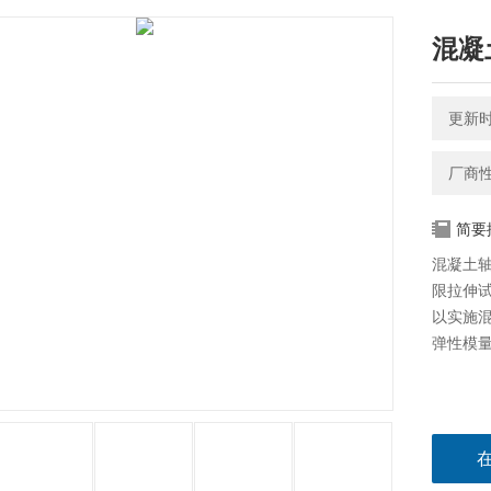
混凝
更新时间
厂商
简要
混凝土
限拉伸
以实施
弹性模