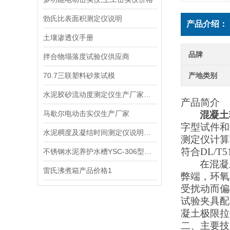
勃氏比表面积测定仪说明
产品介绍：
土壤渗透仪手册
品牌
拌合物塌落度试验仪供应商
70.7三联塑料砂浆试模
产地类别
水泥胶砂流动度测定仪生产厂家操作规程
产品简介
马歇尔电动击实仪生产厂家
混凝土
字型试件和
水泥稠度及凝结时间测定仪说明手册1
测定仪计算
符合
DL/
不锈钢水泥养护水槽YSC-306型供应商
在混凝
雷氏沸煮箱产品价格1
弊端，环氧
受扰动而偏
试验夹具配
凝土极限拉
二、
主要技