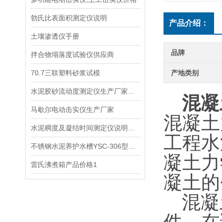
勃氏比表面积测定仪说明
产品介绍：
土壤渗透仪手册
品牌
拌合物塌落度试验仪供应商
70.7三联塑料砂浆试模
产地类别
水泥胶砂流动度测定仪生产厂家操作规程
混凝
马歇尔电动击实仪生产厂家
混凝土
水泥稠度及凝结时间测定仪说明手册1
工程水
不锈钢水泥养护水槽YSC-306型供应商
凝土力
雷氏沸煮箱产品价格1
凝土的
混凝