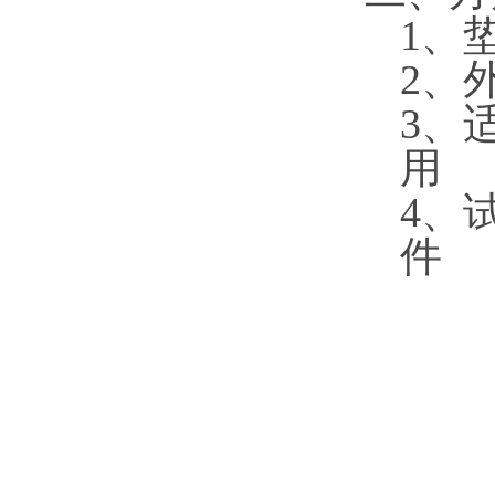
1、垫
2、外
3、
用
4、
件