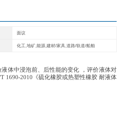
面议
化工,地矿,能源,建材/家具,道路/轨道/船舶
验液体中浸泡前、后性能的变化
，评价液体对
690-2010《硫化橡胶或热塑性橡胶 耐液体