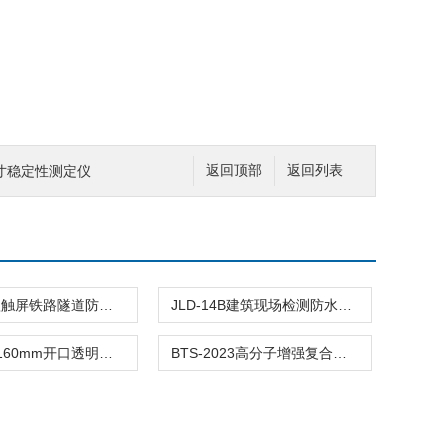
寸稳定性测定仪
返回顶部
返回列表
QM-3新款触屏铁路隧道防水板焊缝气密性试验仪
JLD-14B建筑现场检测防水层渗水仪
220*320*160mm开口透明罩(防水层单位面积含水量)仪器
BTS-2023高分子增强复合防水片材不透水仪接缝