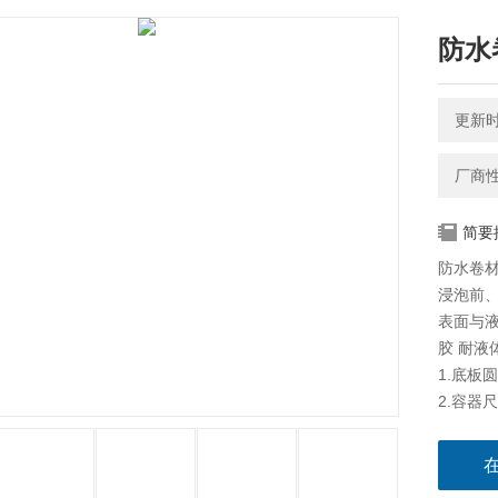
防水
更新时间
厂商
简要
防水卷
浸泡前
表面与液
胶 耐液
1.底板
2.容器尺