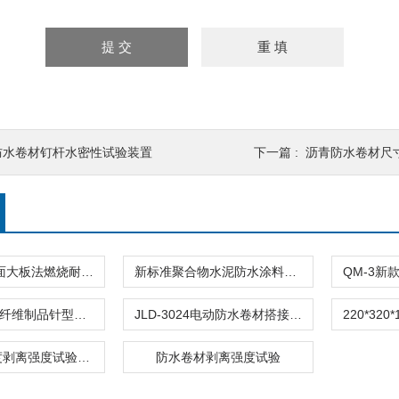
防水卷材钉杆水密性试验装置
下一篇 :
沥青防水卷材尺
JLD-2020表面大板法燃烧耐燃时间防水仪器
新标准聚合物水泥防水涂料自闭性试验仪
JLD-770耐火纤维制品针型测厚计针刺法测量防水材料
JLD-3024电动防水卷材搭接缝不透水仪
防水卷材90度剥离强度试验机防水层基层现场
防水卷材剥离强度试验