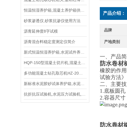
恒温恒湿养护箱,混凝土养护箱供应商
产品介绍：
砂浆渗透仪,砂浆抗渗仪使用方法
品牌
沥青延伸度8字试模
沥青混合料稳定度测定仪简介
产地类别
新式恒温恒湿养护箱,水泥试件养护箱,混凝土养护箱供应商
一、
产品简
防水卷材
HQP-150型混凝土切片机,混凝土切割机 规程
橡胶的作用
多功能混凝土钻孔取芯机HZ-20型价格
试验方法》
二、主要技
新标准水泥胶砂试体养护箱,水泥养护箱使用方法
1.底板圆孔
抗折抗压试验机,水泥压力试验机,水泥压力机长期生产商
2.容器尺寸：
防水卷材