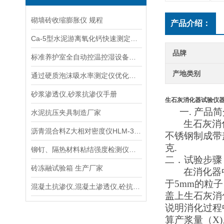
砌墙砖收缩膨胀仪 规程
产品介绍：
Ca-5型水泥游离氧化钙快速测定仪使用方法
品牌
标准养护室全自动控温控湿设备规程
产地类别
通过硬质泡沫吸水率测定仪优化泡沫材料的抗湿性能说明
砂浆渗透仪,砂浆抗渗仪手册
生石灰消化器试验仪
一.
产品简
水泥抗压夹具制造厂家
生石灰消
沥青混合料Z大相对密度仪HLM-3型规程
不锈钢制成带
克
.
铆钉、隔热材料粘结强度检测仪生产厂家
二．试验步骤
砖冻融试验箱 生产厂家
在消化器
于5mm的粒
混凝土抗渗仪,混凝土渗透仪,砼抗渗仪
盖上生石灰消化
说明消化过程
算产浆量（X)