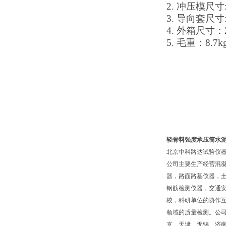
2.
冲压模尺寸
3.
导向套尺寸
4.
外箱尺寸：
5.
毛重：
8.7k
轻骨料强度承压筒水
北京中科路达试验仪器
公司主要生产经营混
器，路面路基仪器，
钢筋检测仪器，交通
校，科研单位的协作互
领域的质量检测。公
京、天津、无锡、济