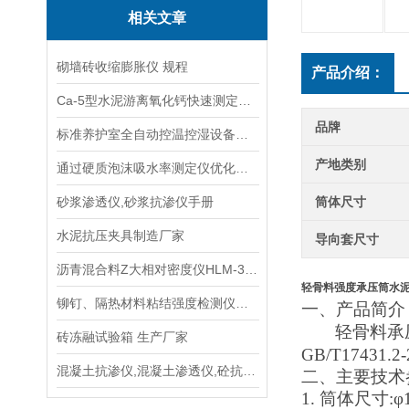
相关文章
砌墙砖收缩膨胀仪 规程
产品介绍：
Ca-5型水泥游离氧化钙快速测定仪使用方法
品牌
标准养护室全自动控温控湿设备规程
产地类别
通过硬质泡沫吸水率测定仪优化泡沫材料的抗湿性能说明
砂浆渗透仪,砂浆抗渗仪手册
筒体尺寸
水泥抗压夹具制造厂家
导向套尺寸
沥青混合料Z大相对密度仪HLM-3型规程
轻骨料强度承压筒水
铆钉、隔热材料粘结强度检测仪生产厂家
一、
产品简介
轻骨料承
砖冻融试验箱 生产厂家
GB/T17431.2-
混凝土抗渗仪,混凝土渗透仪,砼抗渗仪
二、
主要技术
1.
筒体
尺寸
:
φ