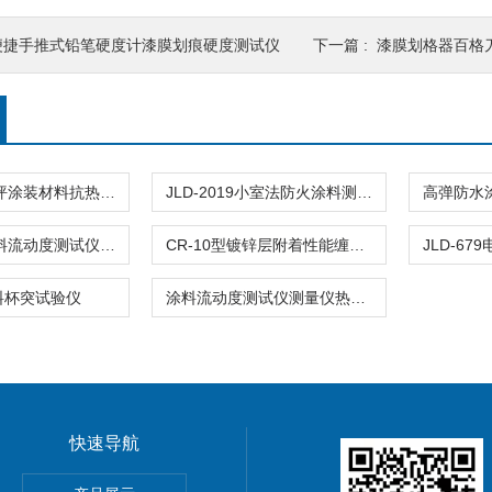
便捷手推式铅笔硬度计漆膜划痕硬度测试仪
下一篇 :
漆膜划格器百格刀
JLD-3059地坪涂装材料抗热胎压痕测定试验仪
JLD-2019小室法防火涂料测试仪饰面型阻火性能测定
JLD-2001涂料流动度测试仪测量仪热熔型路面标线试验
CR-10型镀锌层附着性能缠绕试验机隔离栅钢丝锌仪器
料杯突试验仪
涂料流动度测试仪测量仪热熔型路面标线涂料
快速导航