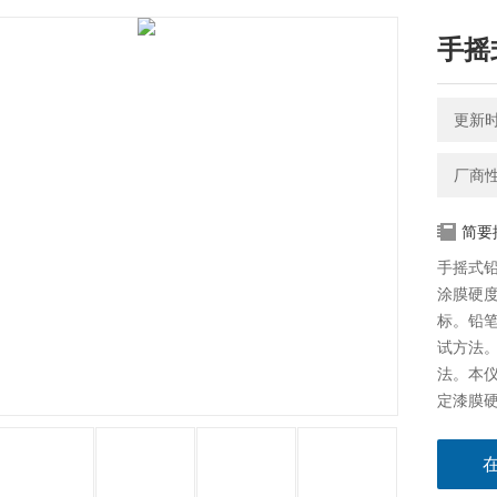
手摇
更新时间
厂商
简要
手摇式铅
涂膜硬
标。铅
试方法
法。本仪
定漆膜
硬度，