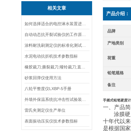
相关文章
产品介绍：
如何选择适合的电控淋水装置进行土壤测试？
品牌
自动动态抗开裂试验仪的工作原理与应用场景
产地类别
涂料耐洗刷测定仪的标准化测试方法与流程说明
水泥电动抗折机技术参数指标
荷重
橡胶裁刀;撕裂裁刀;哑铃裁刀;直角裁刀;塑料裁刀;裁刀
铅笔规格
砂浆回弹仪使用方法
备注
八轮平整度仪LXBP-5手册
外墙外保温系统抗冲击性试验装置在运输与安装中的防变形措施
手摇式铅笔硬度计
一、产品简
雷氏夹测定仪生产单位
涂膜硬
十年代以来
表面振动压实仪技术参数指标
是根据国家