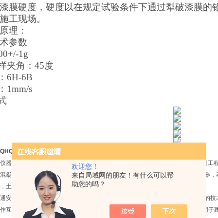
漆膜硬度，硬度以在规定试验条件下通过犁破漆膜的
施工现场。
原理：
术参数
0+/-1g
样夹角：45度
6H-6B
1mm/s
式
QHQ测试仪
仪器有限公司成立于2008年，位于北京市大兴区,集科研、开发、经营于一体，是工
欢迎您！
混凝土仪器，砂浆仪器，涂料仪器，结构胶仪器，防水仪器，水泥仪器，土工仪器，
来自局域网的朋友！有什么可以帮
助您的吗？
，土工布仪器，压力机，
通安全仪器，管材检测仪器，电线电缆仪器，橡胶仪器等上千种产品。在以雄厚的技
作互补，以实现新产品开发的高起点，产品不断*，不断更新。 公司产品已广泛用于