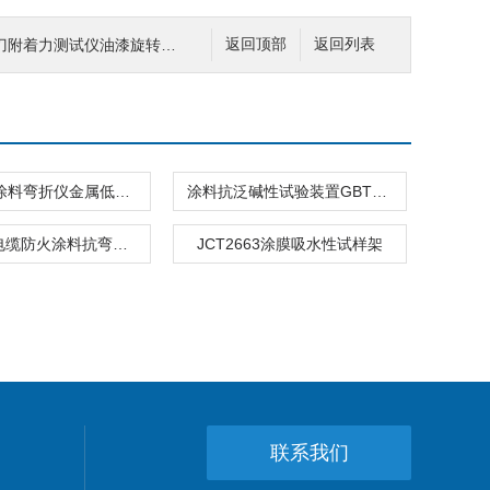
附着力测试仪油漆旋转漆面
返回顶部
返回列表
高弹防水涂料弯折仪金属低温弯折试验
涂料抗泛碱性试验装置GBT9755
JLD-679电缆防火涂料抗弯性试验试验仪夹具圆柱体
JCT2663涂膜吸水性试样架
联系我们