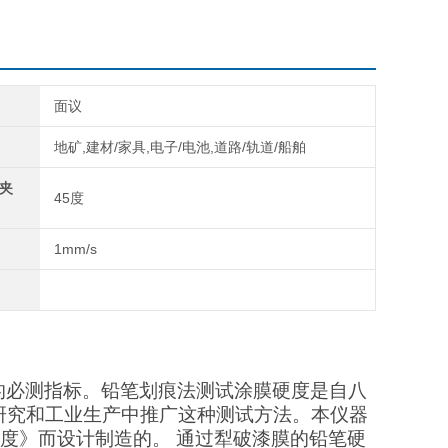
面议
地矿,建材/家具,电子/电池,道路/轨道/船舶
夹
45度
1mm/s
的必测指标。铅笔划痕法测试涂膜硬度是自八
研究和工业生产中推广这种测试方法。本仪器
定漆膜硬度》而设计制造的。 通过犁破漆膜的铅笔硬