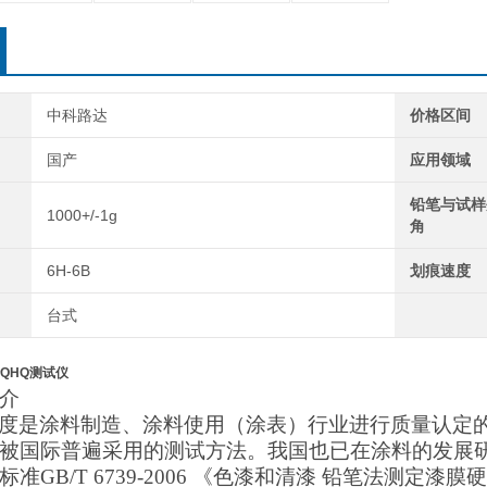
中科路达
价格区间
国产
应用领域
铅笔与试样
1000+/-1g
角
6H-6B
划痕速度
台式
QHQ测试仪
介
度是涂料制造、涂料使用（涂表）行业进行质量认定
被国际普遍采用的测试方法。我国也已在涂料的发展
标准
GB/T 6739-2006 《色漆和清漆 铅笔法测