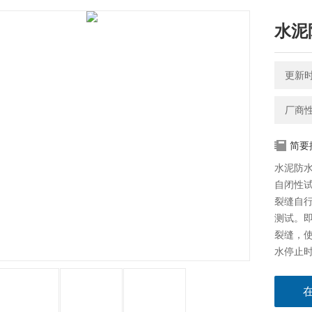
水泥
更新时间
厂商
简要
水泥防
自闭性
裂缝自
测试。
裂缝，
水停止时