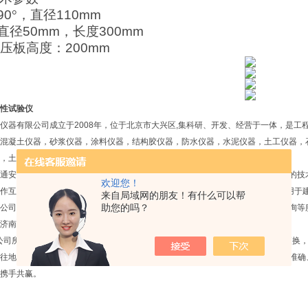
90
°，直径
110mm
直径
50mm
，长度
300mm
距压板高度：
200mm
性试验仪
仪器有限公司成立于2008年，位于北京市大兴区,集科研、开发、经营于一体，是工
混凝土仪器，砂浆仪器，涂料仪器，结构胶仪器，防水仪器，水泥仪器，土工仪器，
，土工布仪器，压力机，
通安全仪器，管材检测仪器，电线电缆仪器，橡胶仪器等上千种产品。在以雄厚的技
欢迎您！
作互补，以实现新产品开发的高起点，产品不断*，不断更新。 公司产品已广泛用于
来自局域网的朋友！有什么可以帮
助您的吗？
公司承接各种新建试验室的总体规划设计，仪器设备成套供应安装调试，技术咨询等
济南等厂家的仪器设备，严把质量关，价格更优惠。
公司所售产品质保一年，大件产品均提供免费上门服务，小件产品通过快递维修更换
地坚持“诚信经营、服务至上"的经营宗旨，以*的技术，优质的服务为用户提供准
携手共赢。