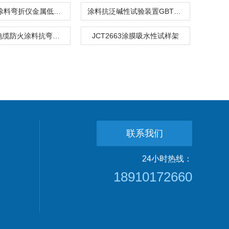
高弹防水涂料弯折仪金属低温弯折试验
涂料抗泛碱性试验装置GBT9755
JLD-679电缆防火涂料抗弯性试验试验仪夹具圆柱体
JCT2663涂膜吸水性试样架
联系我们
24小时热线：
18910172660