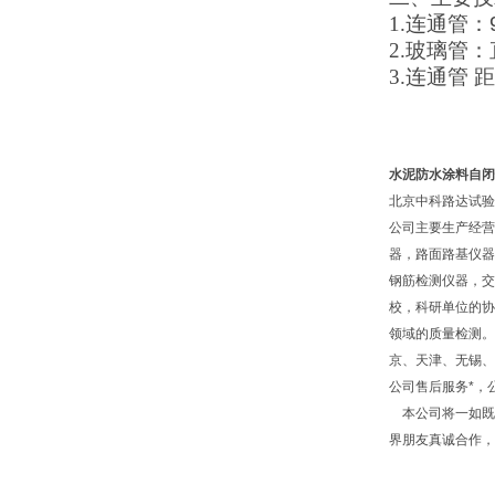
1.
连通管：
2.
玻璃管：
3.
连通管 
水泥防水涂料自闭
北京中科路达试验
公司主要生产经营
器，路面路基仪器
钢筋检测仪器，交
校，科研单位的协
领域的质量检测。
京、天津、无锡、
公司售后服务*，
本公司将一如既往
界朋友真诚合作，