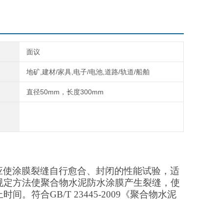
面议
地矿,建材/家具,电子/电池,道路/轨道/船舶
直径50mm，长度300mm
应使涂膜裂缝自行愈合、封闭的性能试验，适
规定方法使聚合物水泥防水涂膜产生裂缝，使
止时间。符合
GB/T 23445-2009
《聚合物水泥