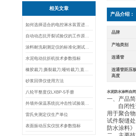
相关文章
产品介绍：
如何选择适合的电控淋水装置进行土壤测试？
品牌
自动动态抗开裂试验仪的工作原理与应用场景
产地类别
涂料耐洗刷测定仪的标准化测试方法与流程说明
连通管
水泥电动抗折机技术参数指标
橡胶裁刀;撕裂裁刀;哑铃裁刀;直角裁刀;塑料裁刀;裁刀
连通管距压
高度
砂浆回弹仪使用方法
八轮平整度仪LXBP-5手册
水泥防水涂料自闭
一、产品简
外墙外保温系统抗冲击性试验装置在运输与安装中的防变形措施
自闭性
用于聚合物
雷氏夹测定仪生产单位
试件裂缝处
表面振动压实仪技术参数指标
防水涂料》
二、主要技