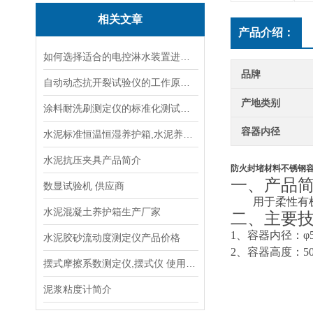
相关文章
产品介绍：
如何选择适合的电控淋水装置进行土壤测试？
品牌
自动动态抗开裂试验仪的工作原理与应用场景
产地类别
涂料耐洗刷测定仪的标准化测试方法与流程说明
容器内径
水泥标准恒温恒湿养护箱,水泥养护箱,混凝土养护箱说明
水泥抗压夹具产品简介
防火封堵材料不锈钢
一、
产品
数显试验机 供应商
用于柔性有
水泥混凝土养护箱生产厂家
二、
主要
1、
容器内径：
φ
水泥胶砂流动度测定仪产品价格
2、容器高度：50
摆式摩擦系数测定仪,摆式仪 使用方法
泥浆粘度计简介