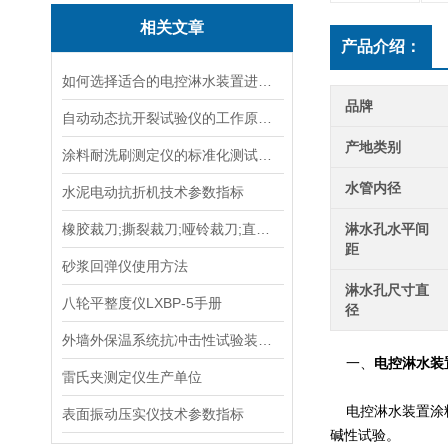
相关文章
产品介绍：
如何选择适合的电控淋水装置进行土壤测试？
品牌
自动动态抗开裂试验仪的工作原理与应用场景
产地类别
涂料耐洗刷测定仪的标准化测试方法与流程说明
水管内径
水泥电动抗折机技术参数指标
橡胶裁刀;撕裂裁刀;哑铃裁刀;直角裁刀;塑料裁刀;裁刀
淋水孔水平间
距
砂浆回弹仪使用方法
淋水孔尺寸直
八轮平整度仪LXBP-5手册
径
外墙外保温系统抗冲击性试验装置在运输与安装中的防变形措施
一、
电控淋水装
雷氏夹测定仪生产单位
电控淋水装置涂料
表面振动压实仪技术参数指标
碱性试验。