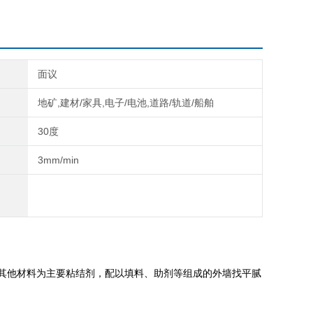
面议
地矿,建材/家具,电子/电池,道路/轨道/船舶
30度
3mm/min
液或其他材料为主要粘结剂，配以填料、助剂等组成的外墙找平腻