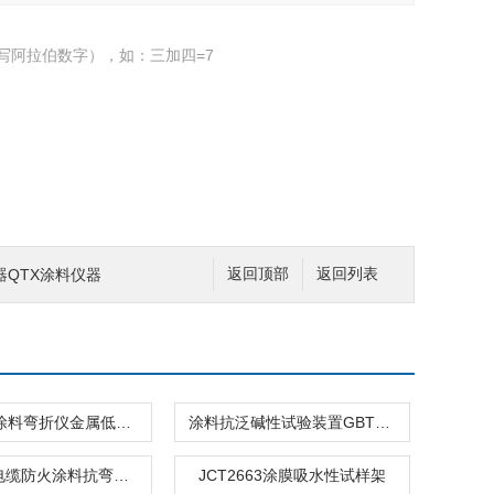
写阿拉伯数字），如：三加四=7
器QTX涂料仪器
返回顶部
返回列表
高弹防水涂料弯折仪金属低温弯折试验
涂料抗泛碱性试验装置GBT9755
JLD-679电缆防火涂料抗弯性试验试验仪夹具圆柱体
JCT2663涂膜吸水性试样架