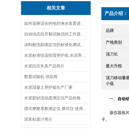
相关文章
产品介绍：
如何选择适合的电控淋水装置进行土壤测试？
品牌
自动动态抗开裂试验仪的工作原理与应用场景
产地类别
涂料耐洗刷测定仪的标准化测试方法与流程说明
顶刀长
水泥标准恒温恒湿养护箱,水泥养护箱,混凝土养护箱说明
水泥抗压夹具产品简介
最大升程
数显试验机 供应商
顶刀移动量
小值
水泥混凝土养护箱生产厂家
水泥胶砂流动度测定仪产品价格
一、
自动
摆式摩擦系数测定仪,摆式仪 使用方法
该仪器按JG/
泥浆粘度计简介
子。