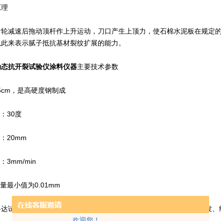
理
减速后拖动顶杆作上升运动，刀口产生上顶力，使石棉水泥板在规定的
以此来表示腻子抵抗基材裂纹扩展的能力。
动态抗开裂试验仪涂料仪器
主要技术参数
cm，是高硬度钢制成
：30度
20mm
3mm/min
最小值为0.01mm
试验仪器有限公司成立于2008年，位于北京市大兴区,集科研、开发、
欢迎您！