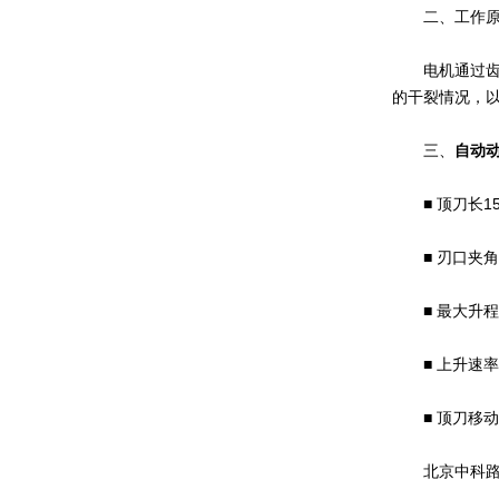
二、工作原
电机通过齿轮
的干裂情况，
三、
自动
■ 顶刀长15
■ 刃口夹角
■ 最大升程：
■ 上升速率：
■ 顶刀移动量
北京中科路达