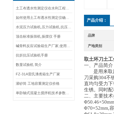
土工布透水性测定仪在水利工程中的关键作用说明
如何使用土工布透水性测定仪确保土工材料质量？
产品介绍：
水泥压力试验机,压力试验机,抗压抗折试验机生产公司
品牌
顶击标准振筛机,振摆仪 手册
碱骨料反应试验箱生产厂家,使用说明书
产地类别
抗折抗压试验机手册
取土环刀土工
数显试验机 简介
一、产品简介
是用来取
FZ-31A雷氏沸煮箱生产厂家
刀采购
304
直均匀受力下
灌砂筒 工地容重测定仪价格
生锈。同时配
单卧轴式混凝土搅拌机技术参数指标
二、
主要技术
Φ50.46×50m
Φ70×52mm,容