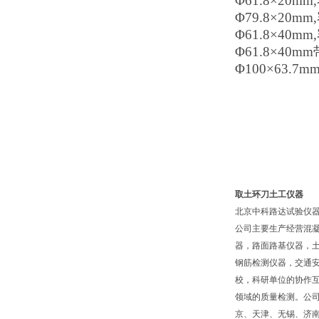
Φ61.8×20mm
Φ79.8×20mm
Φ61.8×40mm
Φ61.8×40mm
Φ100×63.7m
取土环刀土工仪器
北京中科路达试验仪器
公司主要生产经营混
器，路面路基仪器，
钢筋检测仪器，交通
校，科研单位的协作互
领域的质量检测。公
京、天津、无锡、济