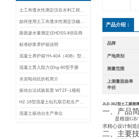
土工布透水性测定仪在水利工程中的关键作用说明
如何使用土工布透水性测定仪确保土工材料质量？
产品介绍：
路面渗水量测定仪HDSS-Ⅱ供应商
品牌
标准砂浆养护箱说明
混凝土养护箱YH-40A（40B）型使用方法
产地类别
混凝土贯入阻力仪hg-80型手册
测量范围
水泥电动抗折机简介
上测量面曲率
半径
振动台法试验装置 WTZF-1规程
HZ-18型混凝土钻孔取芯机生产单位
JLD-362型土工膜
一、
产品
混凝土振动台生产单位
是根据
GB
/
求精心设计制造
二、主要