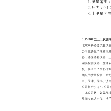
1.
测量范围
2.
压力：
0.1-
3.
上测
量面
JLD-362型土工膜
北京中科路达试验仪器
公司主要生产经营混
器，路面路基仪器，
钢筋检测仪器，交通
校，科研单位的协作互
领域的质量检测。公
京、天津、无锡、济
公司售后服务*，公
本公司将一如既往地
界朋友真诚合作，携