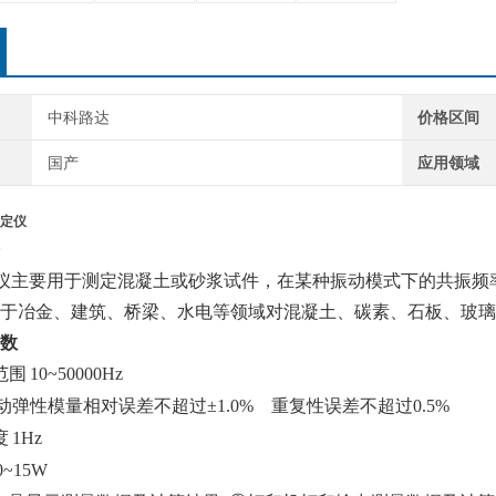
中科路达
价格区间
国产
应用领域
定仪
动弹仪主要用于测定混凝土或砂浆试件，在某种振动模式下的共振
于冶金、建筑、桥梁、水电等领域对混凝土、碳素、石板、玻璃
数
范围
10~50000Hz
动弹性模量相对误差不超过
±1.0% 重复性误差不超过0.5%
度
1Hz
0~15W