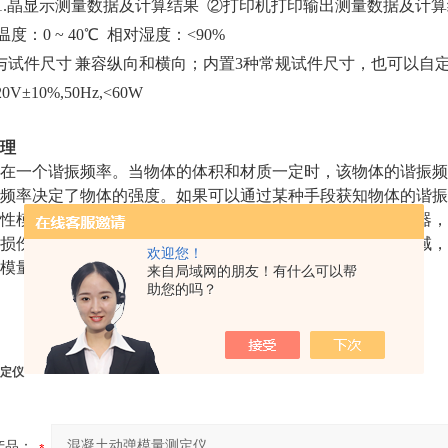
1.晶显示测量数据及计算结果 ②打印机打印输出测量数据及计
温度：
0 ~ 40℃ 相对湿度：<90%
与试件尺寸
兼容纵向和横向；内置
3种常规试件尺寸，也可以自
0V±10%,50Hz,<60W
理
在一个谐振频率。当物体的体积和材质一定时，该物体的谐振频
频率决定了物体的强度。如果可以通过某种手段获知物体的谐振
性模量。动弹仪就是利用共振法原理测定试件弹性模量的仪器，
损伤的程度。动弹仪广泛用于冶金、建筑、桥梁、水电等领域，
欢迎您！
模量。
来自局域网的朋友！有什么可以帮
助您的吗？
定仪
产品：