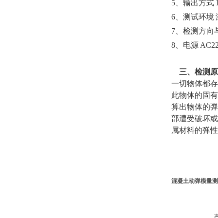
5
、
输出方式
6、
测试环境
7、
检测方向
8、
电源
AC22
三、
检测原
一切物体都存
此物体的固有
算出物体的弹
部遭受破坏或
属材料的弹性
混凝土动弹模量测