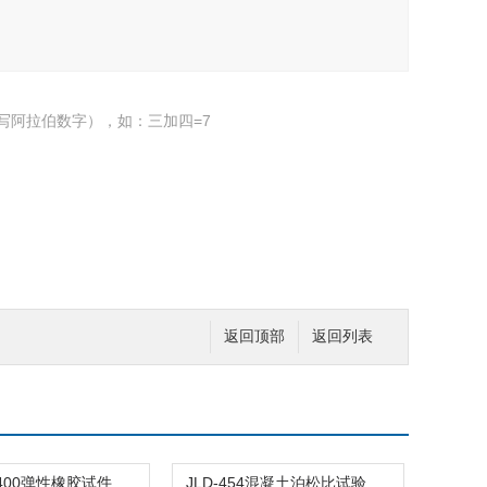
写阿拉伯数字），如：三加四=7
返回顶部
返回列表
100*100*400弹性橡胶试件盒混凝土快速冻融模套
JLD-454混凝土泊松比试验仪弹性模量测定仪