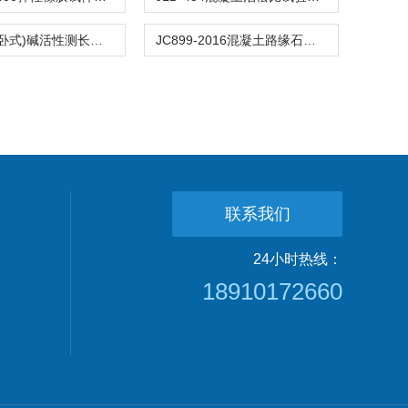
JLD-686(卧式)碱活性测长仪(混凝土棱柱体法)
JC899-2016混凝土路缘石抗折夹具压块支承道牙路沿石
联系我们
24小时热线：
18910172660