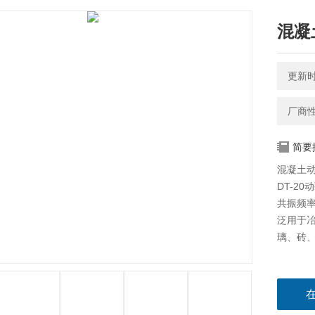
混凝
更新时间
厂商
简要
混凝土
DT-2
共振频
泛用于
璃、砖