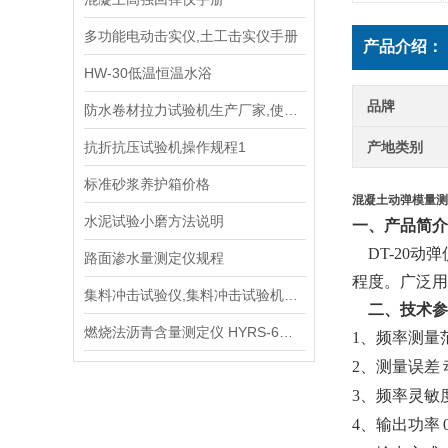
多功能电动击实仪,土工击实仪手册
产品介绍：
HW-30低温恒温水浴
品牌
防水卷材拉力试验机生产厂家,使用说明书
抗折抗压试验机操作规程1
产地类别
标准砂浆养护箱价格
混凝土动弹模量测
水泥试验小磨方法说明
一、
产品简介
DT-20
路面渗水量测定仪规程
程度。广泛用
集料冲击试验仪,集料冲击试验机生产厂家操作规程
二、
技术参
燃烧法沥青含量测定仪 HYRS-6型手册
1、
频率测量
2、
测量误差
3、
频率灵敏
4、
输出功率