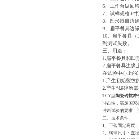
6、工作台纵回移动
7、试样规格:6
8、凹形器皿边缘的
9、扁平餐具边缘上
10、扁平餐具（
到测试失败。
三、
用途
：
1.扁平餐具和
2.扁平餐具边
在试验中心上的
1.产生初始裂
2.产生*破碎所
TCY型
陶瓷砖抗冲
冲击性，满足国家标准
冲击试验的要求，
二、技术条件
1、下落固定高度：
2、钢球尺寸：直径为