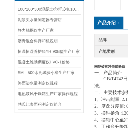
100*100*300混凝土抗折试模,100*100*400混凝土抗冻试模
泥浆失水量测定器专营店
产品介绍：
静力触探仪生产厂家
品牌
沥青混合料拌和机说明
恒温恒湿养护箱YH-90B型生产厂家
产地类别
混凝土维勃稠度仪HVC-1价格
陶瓷砖抗冲击试验仪
SM—500水泥试验小磨生产厂家使用说明书
一、
产品简介
GB/T47
路面渗水量测定仪规程
法。
二、主要
技术参
电热鼓风干燥箱生产厂家操作规程
1、冲击能量: 2.1
勃氏比表面积测定仪简介
2、度盘分度值: 0
3、摆钟扬角 :120
4、摆轴中心至冲击
5、工作台升降距离