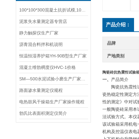
100*100*300混凝土抗折试模,100*100*400混凝土抗冻试模
泥浆失水量测定器专营店
产品介绍：
静力触探仪生产厂家
品牌
沥青混合料拌和机说明
恒温恒湿养护箱YH-90B型生产厂家
产地类别
混凝土维勃稠度仪HVC-1价格
陶瓷砖抗热震性试验
SM—500水泥试验小磨生产厂家使用说明书
一、
产品简介
陶瓷抗热震性
路面渗水量测定仪规程
瓷热稳定性测定方
电热鼓风干燥箱生产厂家操作规程
性的测定》中对试
一般陶瓷砖采用本
勃氏比表面积测定仪简介
法试验方式。本仪
该试验箱采用机电
机构及控温仪表电