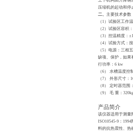
上下机构由升降钢
压缩机的起动和停
二、
主要技术参数
（
1）试验区工作温
（
2）试验区容积：50
（
3）控温精度：±
（
4）试验方式：
（
5）电源：三相
缺项、保护，如果
行功率：
6 kw
（
6） 水槽温度控制
（
7） 外形尺寸：160
（
8） 定时器范围：0
（
9） 毛 重：320k
产品简介
该仪器适用于测量
ISO10545-
料的抗热震性、热