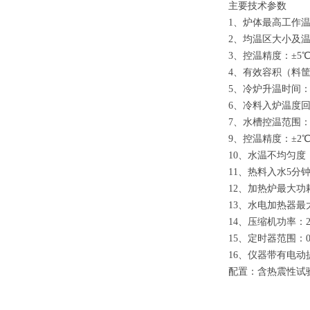
主要技术参数
1、炉体最高工作温
2、均温区大小及温差：
3、控温精度：±5℃
4、有效容积（料筐尺
5、冷炉升温时间：
6、冷料入炉温度回
7、水槽控温范围：1
9、控温精度：±2
10、水温不均匀度
11、热料入水5分钟
12、加热炉最大功
13、水电加热器最
14、压缩机功率：2
15、定时器范围：0
16、仪器带有电
配置：含热震性试