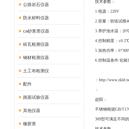
技术参数：
公路岩石仪器
1.电源：220V
防水材料仪器
2.容量：软练试模40*
ca砂浆类仪器
3.养护池水温：20℃
4.控制精度：±0.2
砖瓦检测仪器
5.加热功率：6*30
钢材检测仪器
6.控制温条件:化验
土工布检测仪
：
http://www.zkld.n
配件
：
路面试验仪器
赵阳：
不锈钢根据GB/T17
其他仪器
309型可满足不同
橡胶类
技术参数