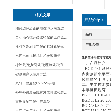
相关文章
产品介绍：
如何选择适合的电控淋水装置进行土壤测试？
品牌
自动动态抗开裂试验仪的工作原理与应用场景
产地类别
涂料耐洗刷测定仪的标准化测试方法与流程说明
水泥电动抗折机技术参数指标
涂料仪器湿膜厚度梳
一、产品简介
橡胶裁刀;撕裂裁刀;哑铃裁刀;直角裁刀;塑料裁刀;裁刀
BGD 531
砂浆回弹仪使用方法
内齿则距水平面
膜厚度的工具，
八轮平整度仪LXBP-5手册
二、
主要技术参
本厚度梳规有
外墙外保温系统抗冲击性试验装置在运输与安装中的防变形措施
BGD531/1 10-1
BGD531/2 20-2
雷氏夹测定仪生产单位
BGD531/3 50-7
BGD531/4 250-
表面振动压实仪技术参数指标