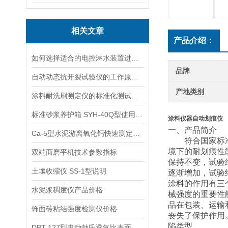
相关文章
产品介绍：
如何选择适合的电控淋水装置进行土壤测试？
品牌
自动动态抗开裂试验仪的工作原理与应用场景
产地类别
涂料耐洗刷测定仪的标准化测试方法与流程说明
标准砂浆养护箱 SYH-40Q型使用方法
涂料仪器自动划痕仪
一、
产品简介
Ca-5型水泥游离氧化钙快速测定仪简介
符合
国家标
境下的耐划痕性
双端面磨平机技术参数指标
保持不变，试验
土壤收缩仪 SS-1型说明
逐渐增加，试验
涂料的作用有三
水泥浆稠度仪产品价格
械强度的重要性
品在包装、运输
饰面砖粘结强度检测仪价格
丧失了保护作用
陷类型。
DBT-127型电动勃氏透气比表面积仪