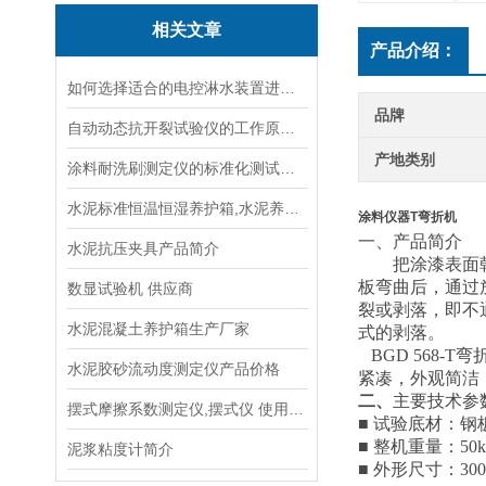
相关文章
产品介绍：
如何选择适合的电控淋水装置进行土壤测试？
品牌
自动动态抗开裂试验仪的工作原理与应用场景
产地类别
涂料耐洗刷测定仪的标准化测试方法与流程说明
水泥标准恒温恒湿养护箱,水泥养护箱,混凝土养护箱说明
涂料仪器T弯折机
一、
产品简介
水泥抗压夹具产品简介
把涂漆表面
板弯曲后，通过
数显试验机 供应商
裂或剥落，即不
水泥混凝土养护箱生产厂家
式的剥落。
BGD 568-T
水泥胶砂流动度测定仪产品价格
紧凑，外观简洁
二、
主要技术参
摆式摩擦系数测定仪,摆式仪 使用方法
■ 试验底材：钢板
■ 整机重量：50k
泥浆粘度计简介
■ 外形尺寸：300×