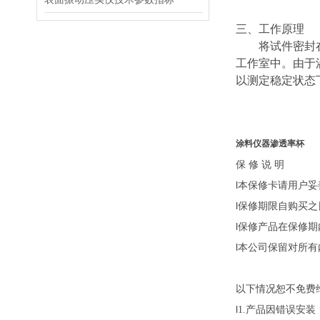
三、
工作原理
将试件密封
工作室中。由于
以测定稳定状态
涂料仪器渗透率杯
保
修
说
明
l本保修卡请用户
l保修期限自购买之
l保修产品在保修
l本公司保留对所
以下情况恕不免费
l
产品因错误安装
1.