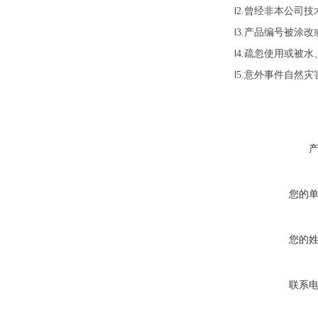
l
曾经非本公司技
2.
l
产品编号被涂改
3.
l
疏忽使用或被水
4.
l
意外事件自然灾
5.
您的
您的
联系