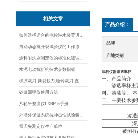
相关文章
产品介绍：
如何选择适合的电控淋水装置进行土壤测试？
品牌
自动动态抗开裂试验仪的工作原理与应用场景
产地类别
涂料耐洗刷测定仪的标准化测试方法与流程说明
水泥电动抗折机技术参数指标
涂料仪器渗透率杯
一、
产品简介
橡胶裁刀;撕裂裁刀;哑铃裁刀;直角裁刀;塑料裁刀;裁刀
渗透率杯主
砂浆回弹仪使用方法
料、清漆等。
本
二、
主要技术参
八轮平整度仪LXBP-5手册
外墙外保温系统抗冲击性试验装置在运输与安装中的防变形措施
渗透
深
雷氏夹测定仪生产单位
被测样
表面振动压实仪技术参数指标