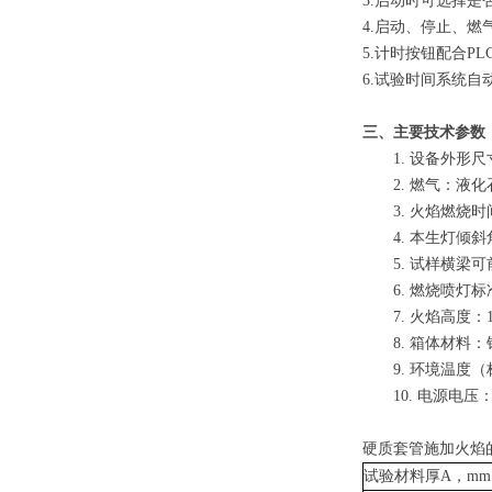
3.启动时可选择是
4.启动、停止、
5.计时按钮配合P
6.试验时间系统
三、
主要
技术参数
1.
设备外形尺
2.
燃气：液化
3.
火焰燃烧时
4.
本生灯倾斜
5.
试
样横梁可
6.
燃烧喷灯标
7.
火焰高度：
8.
箱体材料：
9.
环境温度（
10.
电源电压
硬质套管施加火焰
试验材料厚A，m