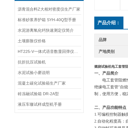
沥青混合料Z大相对密度仪生产厂家
标准砂浆养护箱 SYH-40Q型手册
产品介绍：
水泥游离氧化钙快速测定仪简介
品牌
土壤膨胀仪价格
HT225-V一体式语音数显回弹仪技术参数指标
产地类别
抗折抗压试验机
燃烧试验机电工套管
水泥试验小磨说明
一、
产品简介
电工套管阻燃
混凝土碳化试验箱生产厂家
绝缘电工套管“自
砖冻融试验箱 DR-2A型
制，使用方便，稳
液压车辙试样成型机手册
二、
产品功能特点
1.可编程控制器触
2.自动化程度高