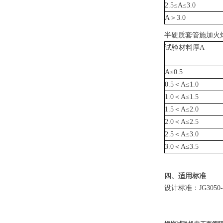
2.5≤A≤3.0
A＞3.0
半硬质套管施加火
试验材料厚A
A≤0.5
0.5＜A≤1.0
1.0＜A≤1.5
1.5＜A≤2.0
2.0＜A≤2.5
2.5＜A≤3.0
3.0＜A≤3.5
四、
适用标准
设计标准：
JG30