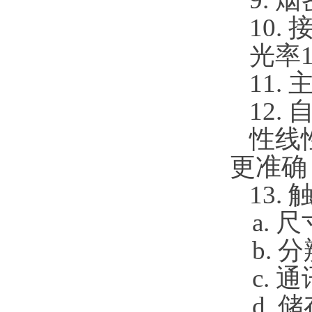
10
光率
11.
12
性线
更准确
13.
a. 
b. 
c. 
d. 