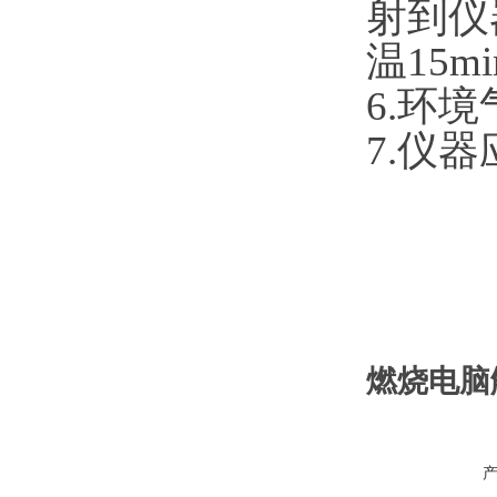
射到仪
温15m
6.环
7.仪
燃烧电脑