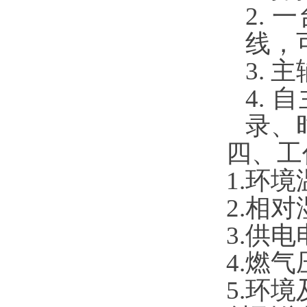
2.
线，
3.
4.
录、
四、工
1.环境
2.相对
3.供电
4.燃气
5.环