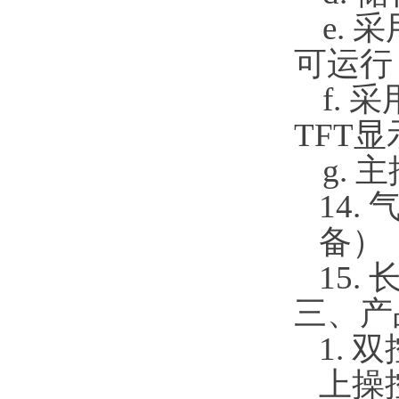
e.
可运行
f.
TFT
g.
14
备）
15.
三、
产
1.
上操