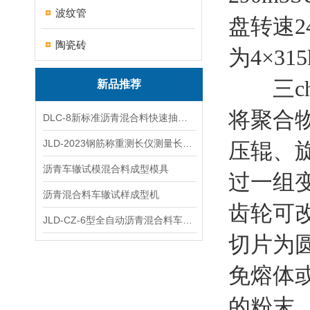
波纹管
盘转速2
陶瓷砖
为4×31
三chip 
新品推荐
将聚合
DLC-8新标准沥青混合料快速抽提仪
JLD-2023钢筋称重测长仪测量长度重量
压辊、
沥青车辙试模混合料成型模具
过一组
沥青混合料车辙试样成型机
齿轮可
JLD-CZ-6型全自动沥青混合料车辙试验机
切片为
免熔体
的粉末