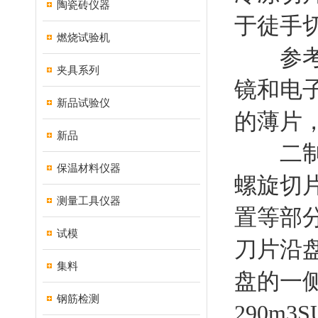
陶瓷砖仪器
于徒手切片
燃烧试验机
参考：切
夹具系列
镜和电
新品试验仪
的薄片，
新品
二制浆
保温材料仪器
螺旋切
测量工具仪器
置等部
试模
刀片沿
集料
盘的一
钢筋检测
290m