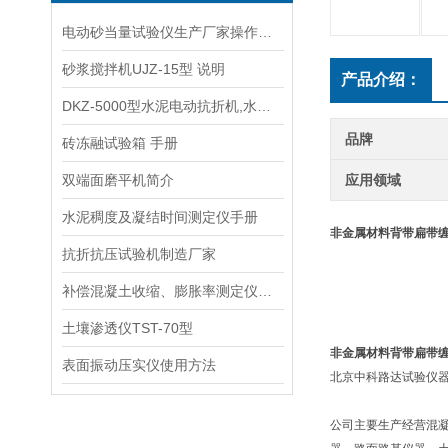
电动砂当量试验仪生产厂家操作规程
砂浆搅拌机UJZ-15型 说明
产品介绍：
DKZ-5000型水泥电动抗折机,水泥抗折试验机,水泥抗折机
品牌
砖冻融试验箱 手册
双端面磨平机简介
应用领域
水泥稠度及凝结时间测定仪手册
非金属材料背带扁带
抗折抗压试验机制造厂家
补偿混凝土收缩、膨胀率测定仪供应商
土壤渗透仪TST-70型
非金属材料背带扁带
表面振动压实仪使用方法
北京中科路达试验仪器
公司主要生产经营混